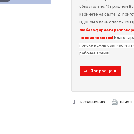
обязательно: 1) пришлём Ва
кабинете на сайте; 2) приг
СДЭКом в день оплаты. Мы ц
любого формата разговора
Благодари
не принимаются!
поиске нужных запчастей п
рабочее время!
Запрос цены
к сравнению
печать