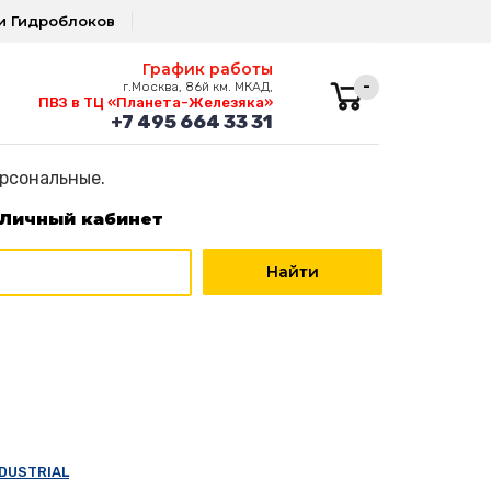
и Гидроблоков
График работы
-
г.Москва, 86й км. МКАД,
ПВЗ в ТЦ «Планета-Железяка»
+7 495 664 33 31
ерсональные.
Личный кабинет
NDUSTRIAL