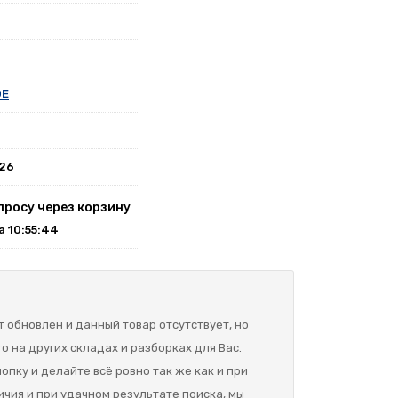
0E
026
просу через корзину
на 10:55:44
 обновлен и данный товар отсутствует, но
о на других складах и разборках для Вас.
опку и делайте всё ровно так же как и при
ичия и при удачном результате поиска, мы