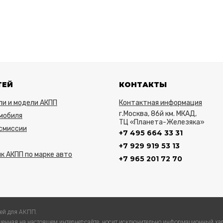
ТЕЙ
КОНТАКТЫ
ли и модели АКПП
Контактная информация
г.Москва, 86й км. МКАД,
мобиля
ТЦ «Планета-Железяка»
нсмиссии
+7 495 664 33 31
+7 929 919 53 13
к АКПП по марке авто
+7 965 201 72 70
ей для АКПП.
енная на настоящем интернет-сайте, носит исключительно информационный хар