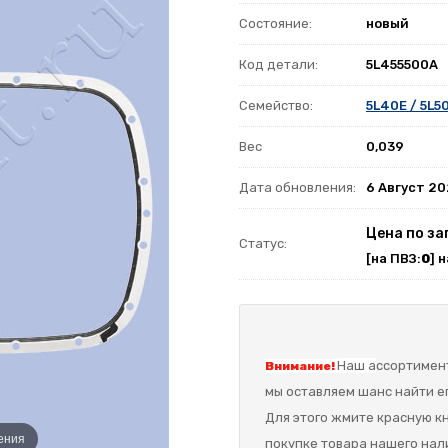
Состояние:
новый
Код детали:
5L455500A
Семейство:
5L40E / 5L5
Вес
0,039
Дата обновления:
6 Август 2
Цена по за
Статус:
[на ПВЗ:
0
] 
Наш а
ссортимент
Внимание!
мы оставляем шанс найти ег
Для этого жмите красную кн
ения
покупке товара нашего нал