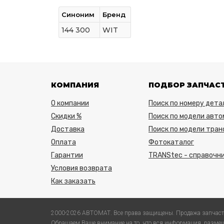
Синоним
Бренд
144 300
WIT
КОМПАНИЯ
ПОДБОР ЗАПЧАС
О компании
Поиск по номеру дета
Скидки %
Поиск по модели авто
Доставка
Поиск по модели тра
Оплата
Фотокаталог
Гарантии
TRANStec - справочни
Условия возврата
Как заказать
2000-2026 АВТОМАТ. Все права защищены. Продажа запчаст
Обращаем Ваше внимание на то, что вся информация, размещ