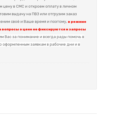
м цену в СМС и откроем оплату в личном
отовим выдачу на ПВЗ или отгрузим заказ
еним своё и Ваше время и поэтому,
в режиме
 вопросы о цене не фиксируются и запросы
м Вас за понимание и в
сегда рады помочь в
о оформленным заявкам в рабочие дни и в