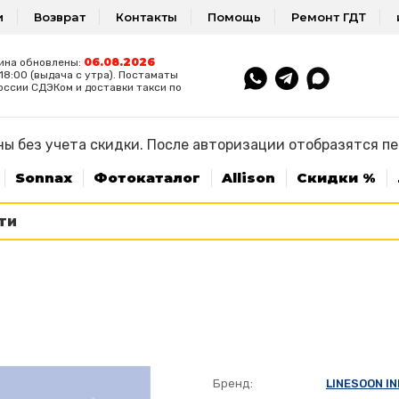
и
Возврат
Контакты
Помощь
Ремонт ГДТ
06.08.2026
ина обновлены:
8:00 (выдача с утра). Постаматы
оссии СДЭКом и доставки такси по
ы без учета скидки. После авторизации отобразятся п
Sonnax
Фотокаталог
Allison
Скидки %
Бренд:
LINESOON I