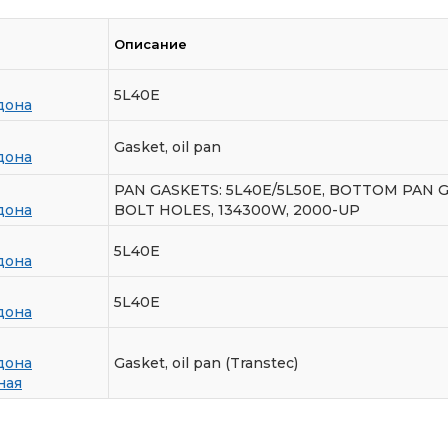
Описание
5L40E
дона
Gasket, oil pan
дона
PAN GASKETS: 5L40E/5L50E, BOTTOM PAN 
дона
BOLT HOLES, 134300W, 2000-UP
5L40E
дона
5L40E
дона
дона
Gasket, oil pan (Transtec)
ная