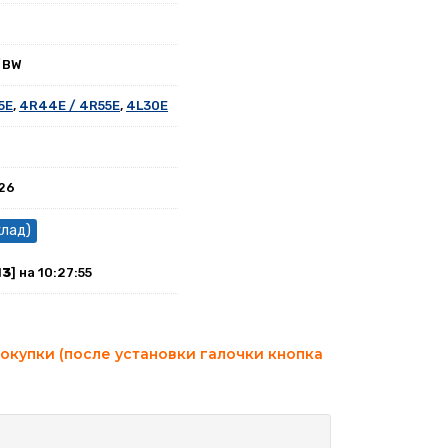
/BW
5E
,
4R44E / 4R55E
,
4L30E
026
клад)
13
] на 10:27:55
окупки (после установки галочки кнопка