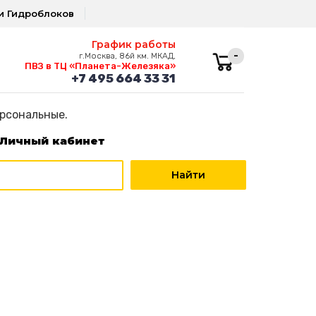
и Гидроблоков
График работы
-
г.Москва, 86й км. МКАД,
ПВЗ в ТЦ «Планета-Железяка»
+7 495 664 33 31
ерсональные.
Личный кабинет