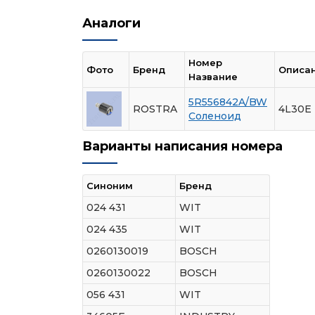
Аналоги
Номер
Фото
Бренд
Описа
Название
5R556842A/BW
ROSTRA
4L30E 
Соленоид
Варианты написания номера
Синоним
Бренд
024 431
WIT
024 435
WIT
0260130019
BOSCH
0260130022
BOSCH
056 431
WIT