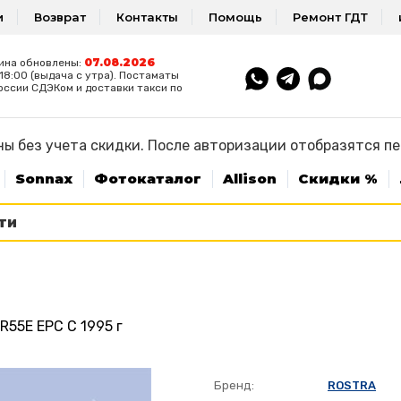
и
Возврат
Контакты
Помощь
Ремонт ГДТ
07.08.2026
ина обновлены:
8:00 (выдача с утра). Постаматы
оссии СДЭКом и доставки такси по
ы без учета скидки. После авторизации отобразятся п
Sonnax
Фотокаталог
Allison
Скидки %
R55E EPC C 1995 г
Бренд:
ROSTRA