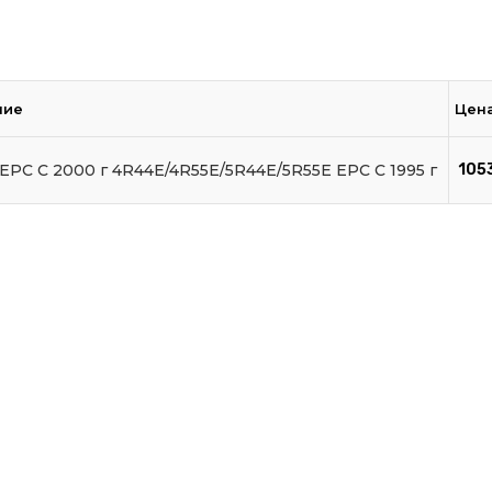
ние
Цена
EPC C 2000 г 4R44E/4R55E/5R44E/5R55E EPC C 1995 г
105