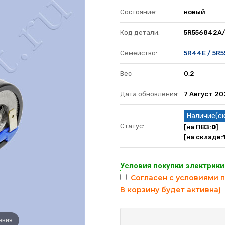
Состояние:
новый
Код детали:
5R556842A
Семейство:
5R44E / 5R5
Вес
0,2
Дата обновления:
7 Август 2
Наличие(с
Статус:
[на ПВЗ:
0
]
[на складе:
Условия покупки электрики
Согласен с условиями п
В корзину будет активна)
ения