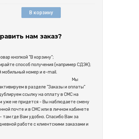
В корзину
равить нам заказ?
вар кнопкой "В корзину";
райте способ получения (например СДЭК);
свой мобильный номер и e-mail.
М
ы
активируем в разделе "Заказы и оплаты"
одублируем ссылку на оплату в СМС на
м уже не придется - Вы наблюдаете смену
нной почте и в СМС или в личном кабинете
- там где Вам удобно. Спасибо Вам за
невной работе с клиентскими заказами и