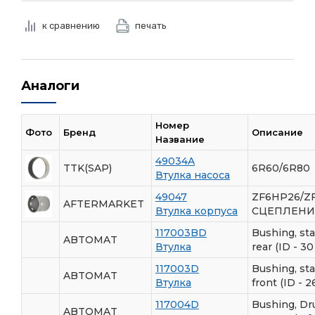
к сравнению
печать
Аналоги
Номер
Фото
Бренд
Описание
Название
49034A
TTK(SAP)
6R60/6R80
Втулка насоса
49047
ZF6HP26/Z
AFTERMARKET
Втулка корпуса
СЦЕПЛЕНИ
117003BD
Bushing, sta
ABTOMAT
Втулка
rear (ID - 3
117003D
Bushing, sta
ABTOMAT
Втулка
front (ID - 
117004D
Bushing, Dr
ABTOMAT