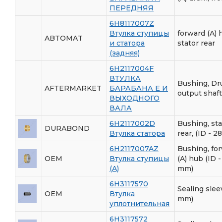
ПЕРЕДНЯЯ
6H8117007Z
Втулка ступицы
forward (A) 
ABTOMAT
и статора
stator rear
(задняя)
6H2117004F
ВТУЛКА
Bushing, Dr
AFTERMARKET
БАРАБАНА E И
output shaft
ВЫХОДНОГО
ВАЛА
6H2117002D
Bushing, sta
DURABOND
Втулка статора
rear, (ID - 
6H2117007AZ
Bushing, fo
OEM
Втулка ступицы
(A) hub (ID -
(A)
mm)
6H3117570
Sealing slee
OEM
Втулка
mm)
уплотнительная
6H3117572