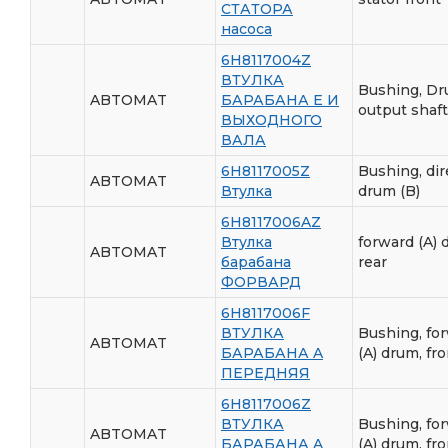
СТАТОРА
насоса
6H8117004Z
ВТУЛКА
Bushing, Dr
ABTOMAT
БАРАБАНА E И
output shaft
ВЫХОДНОГО
ВАЛА
6H8117005Z
Bushing, dir
ABTOMAT
Втулка
drum (B)
6H8117006AZ
Втулка
forward (A) 
ABTOMAT
барабана
rear
ФОРВАРД
6H8117006F
ВТУЛКА
Bushing, fo
ABTOMAT
БАРАБАНА A
(A) drum, fr
ПЕРЕДНЯЯ
6H8117006Z
ВТУЛКА
Bushing, fo
ABTOMAT
БАРАБАНА A
(A) drum, fr