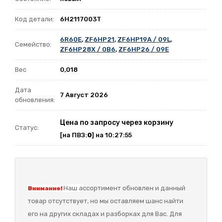
Код детали:
6H2117003T
6R60E
,
ZF6HP21
,
ZF6HP19A / 09L
,
Семейство:
ZF6HP28X / 0B6
,
ZF6HP26 / 09E
Вес
0,018
Дата
7 Август 2026
обновления:
Цена по запросу через корзину
Статус:
[на ПВЗ:
0
] на 10:27:55
Наш а
ссортимент обновлен и данный
Внимание!
товар отсутствует, но мы оставляем шанс найти
его на других складах и разборках для Вас. Для