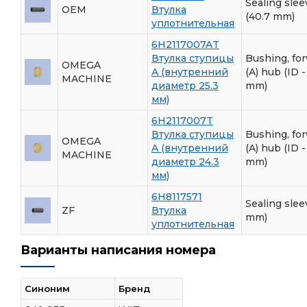
Sealing slee
OEM
Втулка
(40.7 mm)
уплотнительная
6H2117007AT
Втулка ступицы
Bushing, fo
OMEGA
A (внутренний
(A) hub (ID -
MACHINE
диаметр 25.3
mm)
мм)
6H2117007T
Втулка ступицы
Bushing, fo
OMEGA
A (внутренний
(A) hub (ID -
MACHINE
диаметр 24.3
mm)
мм)
6H8117571
Sealing sleev
ZF
Втулка
mm)
уплотнительная
Варианты написания номера
Синоним
Бренд