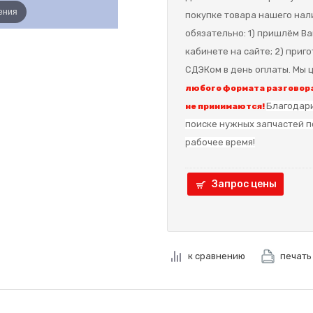
ения
покупке товара нашего нал
обязательно: 1) пришлём Ва
кабинете на сайте; 2) приг
СДЭКом в день оплаты. Мы ц
любого формата разговора
Благодари
не принимаются!
поиске нужных запчастей п
рабочее время!
Запрос цены
к сравнению
печать