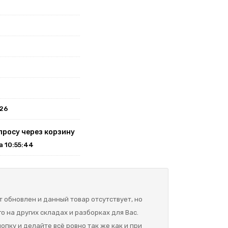
026
просу через корзину
на 10:55:44
 обновлен и данный товар отсутствует, но
о на других складах и разборках для Вас.
опку и делайте всё ровно так же как и при