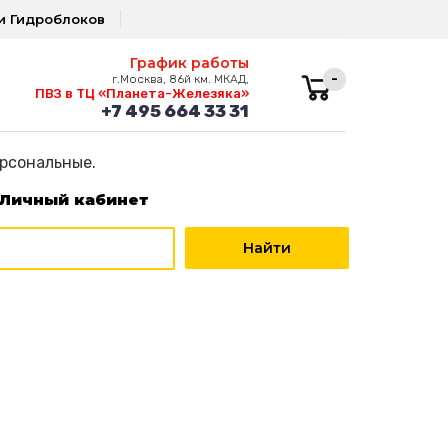
и Гидроблоков
График работы
-
г.Москва, 86й км. МКАД,
ПВЗ в ТЦ «Планета-Железяка»
+7 495 664 33 31
ерсональные.
Личный кабинет