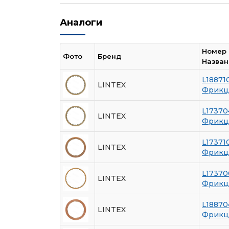
Аналоги
Номер
Фото
Бренд
Назван
L18871
LINTEX
Фрикц
L17370
LINTEX
Фрикц
L17371
LINTEX
Фрикц
L17370
LINTEX
Фрикц
L18870
LINTEX
Фрикц