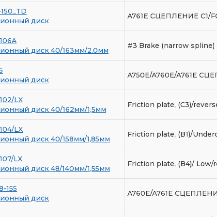
-150_TD
A761E СЦЕПЛЕНИЕ C1/
ионный диск
106A
#3 Brake (narrow spline)
ионный диск 40/163мм/2.0мм
6
A750E/A760E/A761E СЦ
ионный диск
102/LX
Friction plate, (C3)/revers
онный диск 40/162мм/1,5мм
104/LX
Friction plate, (B1)/Under
онный диск 40/158мм/1,85мм
107/LX
Friction plate, (B4)/ Low/
онный диск 48/140мм/1,55мм
8-155
A760E/A761E СЦЕПЛЕНИ
ионный диск