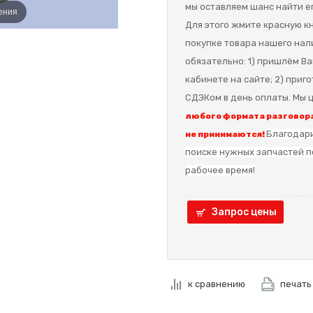
мы оставляем шанс найти ег
ения
Для этого жмите красную кн
покупке товара нашего нал
обязательно: 1) пришлём Ва
кабинете на сайте; 2) приг
СДЭКом в день оплаты. Мы ц
любого формата разговора
Благодари
не принимаются!
поиске нужных запчастей п
рабочее время!
Запрос цены
к сравнению
печать