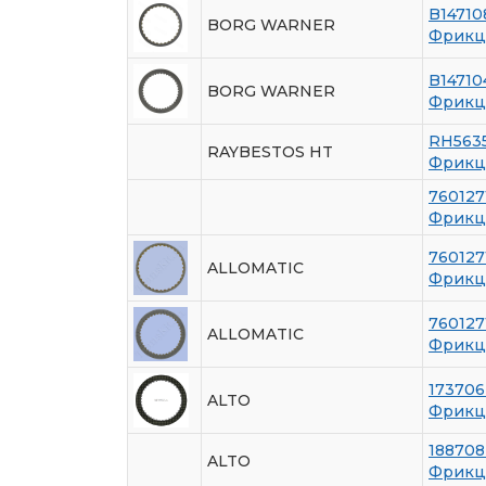
B14710
BORG WARNER
Фрикц
B14710
BORG WARNER
Фрикц
RH563
RAYBESTOS HT
Фрикц
76012
Фрикци
760127
ALLOMATIC
Фрикци
760127
ALLOMATIC
Фрикци
173706
ALTO
Фрикц
188708
ALTO
Фрикц