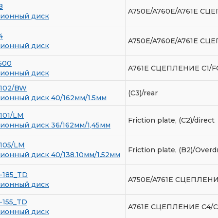
8
A750E/A760E/A761E С
ионный диск
4
A750E/A760E/A761E СЦ
ионный диск
500
A761E СЦЕПЛЕНИЕ C1/
ионный диск
7102/BW
(C3)/rear
онный диск 40/162мм/1.5мм
101/LM
Friction plate, (C2)/direct
онный диск 36/162мм/1,45мм
105/LM
Friction plate, (B2)/Overd
онный диск 40/138.10мм/1.52мм
-185_TD
A750E/A761E СЦЕПЛЕН
ионный диск
-155_TD
A761E СЦЕПЛЕНИЕ C4/
ионный диск