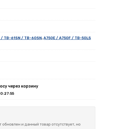
 / TB-61SN / TB-60SN
,
A750E / A750F / TB-50LS
6
осу через корзину
10:27:55
 обновлен и данный товар отсутствует, но