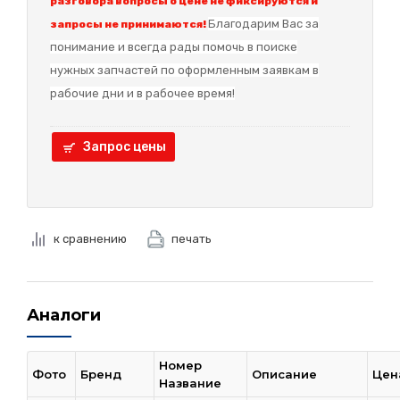
разговора вопросы о цене не фиксируются и
Благодарим Вас за
запросы не принимаются!
понимание и в
сегда рады помочь в поиске
нужных запчастей по оформленным заявкам в
рабочие дни и в рабочее время!
Запрос цены
к сравнению
печать
Аналоги
Номер
Фото
Бренд
Описание
Цен
Название