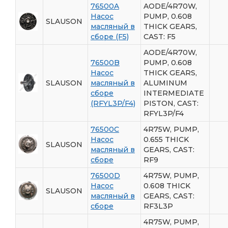
76500A
AODE/4R70W,
Насос
PUMP, 0.608
SLAUSON
масляный в
THICK GEARS,
сборе (F5)
CAST: F5
AODE/4R70W,
76500B
PUMP, 0.608
Насос
THICK GEARS,
SLAUSON
масляный в
ALUMINUM
сборе
INTERMEDIATE
(RFYL3P/F4)
PISTON, CAST:
RFYL3P/F4
76500C
4R75W, PUMP,
Насос
0.655 THICK
SLAUSON
масляный в
GEARS, CAST:
сборе
RF9
76500D
4R75W, PUMP,
Насос
0.608 THICK
SLAUSON
масляный в
GEARS, CAST:
сборе
RF3L3P
4R75W, PUMP,