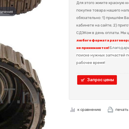
Для этого жмите красную кн
покупке товара нашего нал
еличения
обязательно: 1) пришлём Ва
кабинете на сайте; 2) приг
СДЭКом в день оплаты. Мы ц
любого формата разговора
Благодари
не принимаются!
поиске нужных запчастей п
рабочее время!
Запрос цены
к сравнению
печать