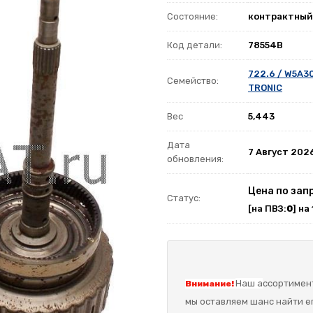
Состояние:
контрактный
Код детали:
78554B
722.6 / W5A3
Семейство:
TRONIC
Вес
5,443
Дата
7 Август 202
обновления:
Цена по зап
Статус:
[на ПВЗ:
0
] на
Наш а
ссортимент
Внимание!
мы оставляем шанс найти ег