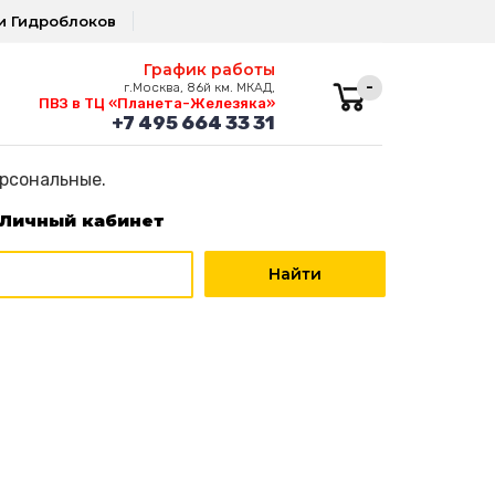
и Гидроблоков
График работы
-
г.Москва, 86й км. МКАД,
ПВЗ в ТЦ «Планета-Железяка»
+7 495 664 33 31
ерсональные.
Личный кабинет