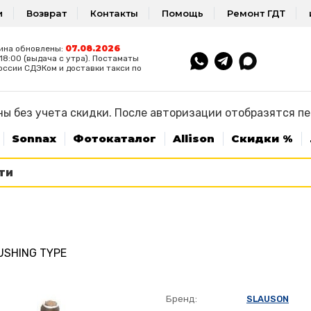
и
Возврат
Контакты
Помощь
Ремонт ГДТ
07.08.2026
ина обновлены:
8:00 (выдача с утра). Постаматы
оссии СДЭКом и доставки такси по
ы без учета скидки. После авторизации отобразятся п
Sonnax
Фотокаталог
Allison
Скидки %
BUSHING TYPE
Бренд:
SLAUSON