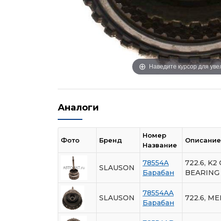
Наведите курсор для ув
Аналоги
Номер
Фото
Бренд
Описание
Название
78554A
722.6, K
SLAUSON
Барабан
BEARING
78554AA
SLAUSON
722.6, M
Барабан