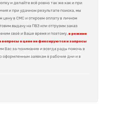
опку и делайте всё ровно так же как и при
ичия и при удачном результате поиска, мы
м цену в СМС и откроем оплату в личном
отовим выдачу на ПВЗ или отгрузим заказ
еним своё и Ваше время и поэтому,
в режиме
 вопросы о цене не фиксируются и запросы
м Вас за понимание и в
сегда рады помочь в
о оформленным заявкам в рабочие дни и в