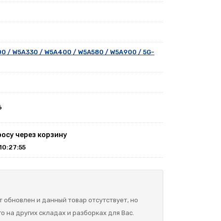
00 / W5A330 / W5A400 / W5A580 / W5A900 / 5G-
6
росу через корзину
 10:27:55
 обновлен и данный товар отсутствует, но
о на других складах и разборках для Вас.