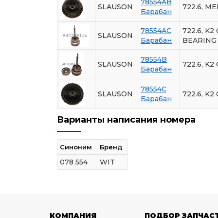
78554AB
SLAUSON
722.6, M
Барабан
78554AC
722.6, K
SLAUSON
Барабан
BEARING
78554B
SLAUSON
722.6, K
Барабан
78554C
SLAUSON
722.6, K
Барабан
Варианты написания номера
Синоним
Бренд
078 554
WIT
КОМПАНИЯ
ПОДБОР ЗАПЧАС