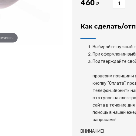
460
₽
Как сделать/отп
еличения
Выбирайте нужный то
При оформлении выби
Подтверждайте 
проверим позиции и 
кнопку "Оплата", пр
телефон. Звонить на
статусов на электро
сайта в течение дня 
помощь в нашей ежед
запросами!
ВНИМАНИЕ!