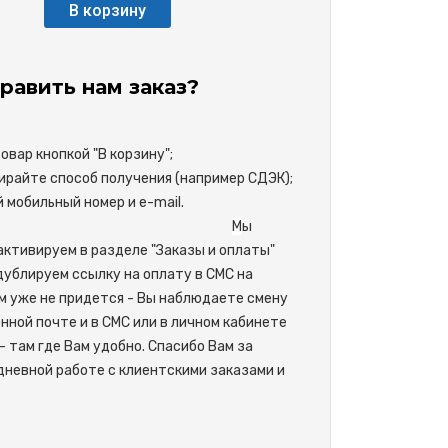
В корзину
равить нам заказ?
вар кнопкой "В корзину";
райте способ получения (например СДЭК);
свой мобильный номер и e-mail.
М
ы
активируем в разделе "Заказы и оплаты"
одублируем ссылку на оплату в СМС на
м уже не придется - Вы наблюдаете смену
нной почте и в СМС или в личном кабинете
- там где Вам удобно. Спасибо Вам за
невной работе с клиентскими заказами и