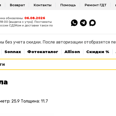
и
Возврат
Контакты
Помощь
Ремонт ГДТ
06.08.2026
ина обновлены:
8:00 (выдача с утра). Постаматы
оссии СДЭКом и доставки такси по
ы без учета скидки. После авторизации отобразятся п
Sonnax
Фотокаталог
Allison
Скидки %
ла
тр: 25.9 Толщина: 11.7