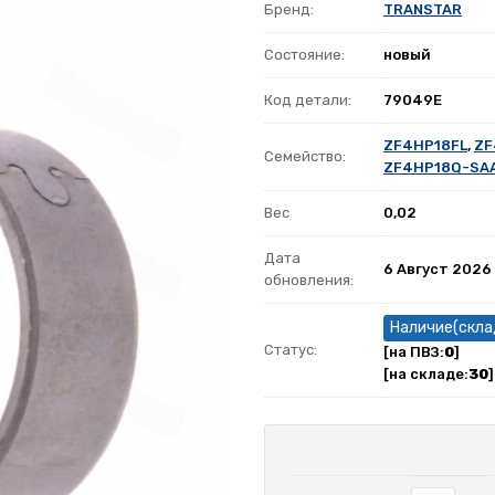
Бренд:
TRANSTAR
Состояние:
новый
Код детали:
79049E
ZF4HP18FL
,
ZF
Семейство:
ZF4HP18Q-SA
Вес
0,02
Дата
6 Август 2026
обновления:
Наличие(скла
Статус:
[на ПВЗ:
0
]
[на складе:
30