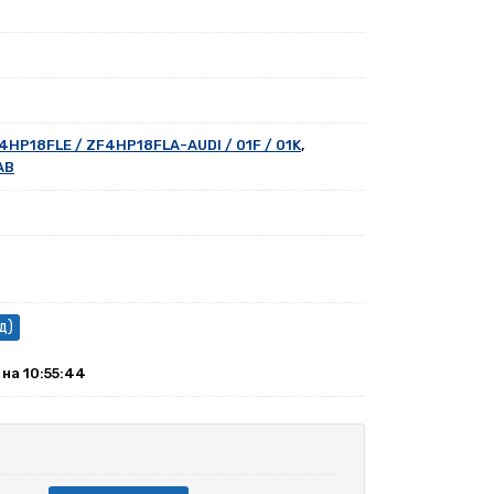
4HP18FLE / ZF4HP18FLA-AUDI / 01F / 01K
,
AB
д)
] на 10:55:44