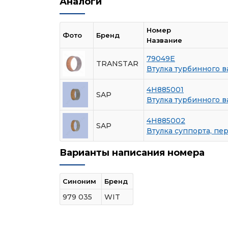
Аналоги
Номер
Фото
Бренд
Название
79049E
TRANSTAR
Втулка турбинного в
4H885001
SAP
Втулка турбинного в
4H885002
SAP
Втулка суппорта, пе
Варианты написания номера
Синоним
Бренд
979 035
WIT