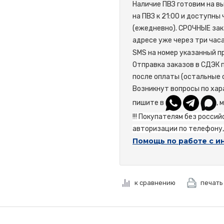
Наличие ПВЗ готовим на в
на ПВЗ к 21:00 и доступны
(ежедневно). СРОЧНЫЕ зак
адресе уже через три час
SMS на номер указанный пр
Отправка заказов в СДЭК 
после оплаты (остальные 
Возникнут вопросы по хар
пишите в
, 
!!! Покупателям без росси
авторизации по телефону, 
Помощь по работе с и
к сравнению
печать