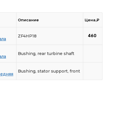
Описание
Цена,₽
ZF4HP18
460
ала
Bushing, rear turbine shaft
ала
Bushing, stator support, front
редняя