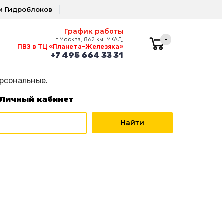
и Гидроблоков
График работы
-
г.Москва, 86й км. МКАД,
ПВЗ в ТЦ «Планета-Железяка»
+7 495 664 33 31
ерсональные.
Личный кабинет