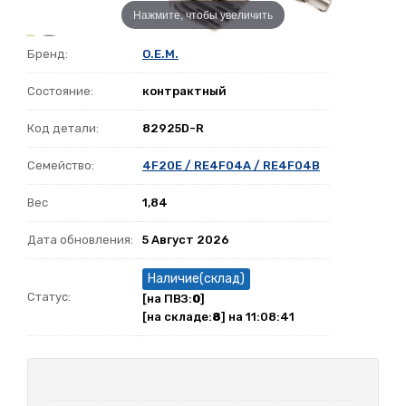
Нажмите, чтобы увеличить
Бренд:
O.E.M.
Состояние:
контрактный
Код детали:
82925D-R
Семейство:
4F20E / RE4F04A / RE4F04B
Вес
1,84
Дата обновления:
5 Август 2026
Наличие(склад)
Статус:
[на ПВЗ:
0
]
[на складе:
8
] на 11:08:41