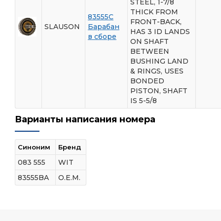
STEEL, 1-7/8
THICK FROM
83555C
FRONT-BACK,
SLAUSON
Барабан
HAS 3 ID LANDS
в сборе
ON SHAFT
BETWEEN
BUSHING LAND
& RINGS, USES
BONDED
PISTON, SHAFT
IS 5-5/8
Варианты написания номера
Синоним
Бренд
083 555
WIT
83555BA
O.E.M.