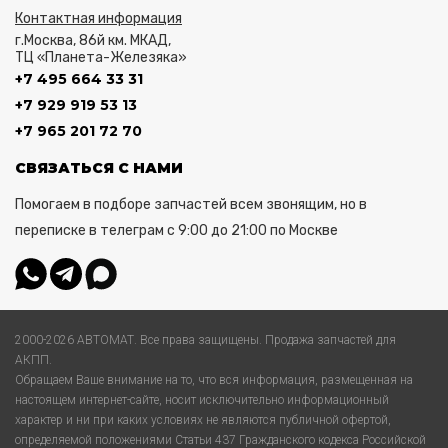
Контактная информация
г.Москва, 86й км. МКАД,
ТЦ «Планета-Железяка»
+7 495 664 33 31
+7 929 919 53 13
+7 965 201 72 70
СВЯЗАТЬСЯ С НАМИ
Помогаем в подборе запчастей всем звонящим, но в
переписке в телеграм с 9:00 до 21:00 по Москве
2000-2026 АВТОМАТ. Все права защищены. Продажа запчастей для
АКПП.
Обращаем Ваше внимание на то, что вся информация, размещенная на
настоящем интернет-сайте, носит исключительно информационный
характер и ни при каких условиях не являются публичной офертой,
определяемой положениями Статьи 437 Гражданского кодекса Российской