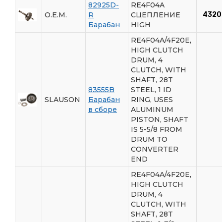
82925D-
RE4F04A
O.E.M.
R
СЦЕПЛЕНИЕ
4320
Барабан
HIGH
RE4F04A/4F20E,
HIGH CLUTCH
DRUM, 4
CLUTCH, WITH
SHAFT, 28T
83555B
STEEL, 1 ID
SLAUSON
Барабан
RING, USES
в сборе
ALUMINUM
PISTON, SHAFT
IS 5-5/8 FROM
DRUM TO
CONVERTER
END
RE4F04A/4F20E,
HIGH CLUTCH
DRUM, 4
CLUTCH, WITH
SHAFT, 28T