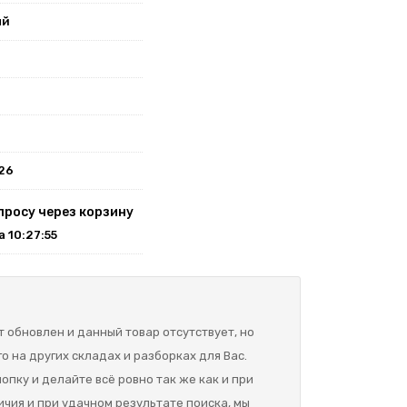
ый
026
просу через корзину
на 10:27:55
 обновлен и данный товар отсутствует, но
о на других складах и разборках для Вас.
опку и делайте всё ровно так же как и при
ичия и при удачном результате поиска, мы