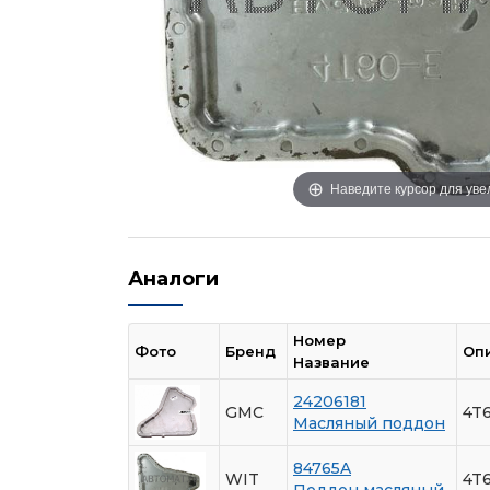
Наведите курсор для ув
Аналоги
Номер
Фото
Бренд
Оп
Название
24206181
GMC
4T
Масляный поддон
84765A
WIT
4T