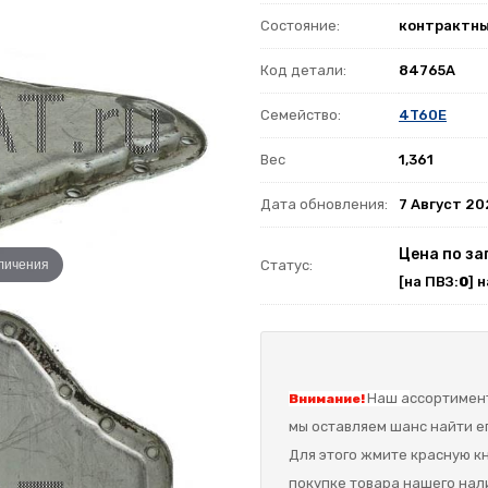
Состояние:
контрактн
Код детали:
84765A
Семейство:
4T60E
Вес
1,361
Дата обновления:
7 Август 2
Цена по за
еличения
Статус:
[на ПВЗ:
0
] 
Наш а
ссортимент
Внимание!
мы оставляем шанс найти ег
Для этого жмите красную кн
покупке товара нашего нал