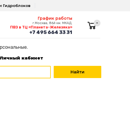
и Гидроблоков
График работы
-
г.Москва, 86й км. МКАД,
ПВЗ в ТЦ «Планета-Железяка»
+7 495 664 33 31
ерсональные.
Личный кабинет