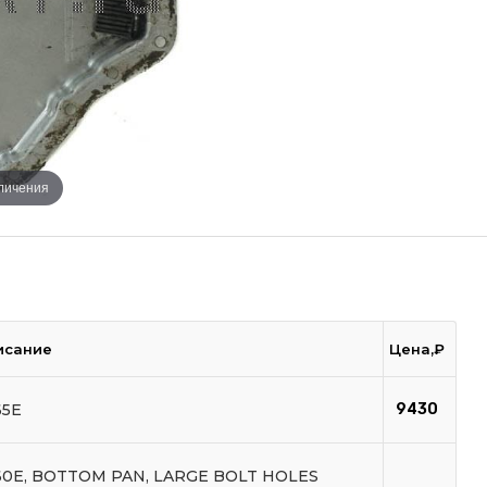
еличения
исание
Цена,₽
65E
9430
60E, BOTTOM PAN, LARGE BOLT HOLES