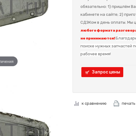
обязательно: 1) пришлём Ва
кабинете на сайте; 2) приг
СДЭКом в день оплаты. Мы ц
любого формата разговора
Благодари
не принимаются!
поиске нужных запчастей п
рабочее время!
еличения
Запрос цены
к сравнению
печать