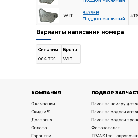
Поддон масляный
84765B
WIT
4T
Поддон масляный
Варианты написания номера
Синоним
Бренд
084 765
WIT
КОМПАНИЯ
ПОДБОР ЗАПЧАС
О компании
Поиск по номеру дета
Скидки %
Поиск по модели авто
Доставка
Поиск по модели тра
Оплата
Фотокаталог
Гарантии
TRANStec - справочни