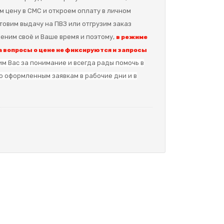
м цену в СМС и откроем оплату в личном
отовим выдачу на ПВЗ или отгрузим заказ
еним своё и Ваше время и поэтому,
в режиме
 вопросы о цене не фиксируются и запросы
м Вас за понимание и в
сегда рады помочь в
о оформленным заявкам в рабочие дни и в