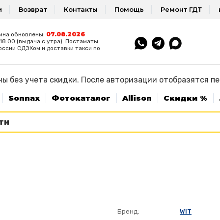
и
Возврат
Контакты
Помощь
Ремонт ГДТ
07.08.2026
ина обновлены:
8:00 (выдача с утра). Постаматы
оссии СДЭКом и доставки такси по
ы без учета скидки. После авторизации отобразятся п
Sonnax
Фотокаталог
Allison
Скидки %
Бренд:
WIT