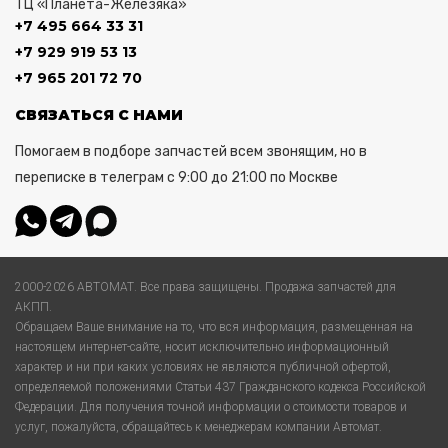
ТЦ «Планета-Железяка»
+7 495 664 33 31
+7 929 919 53 13
+7 965 201 72 70
СВЯЗАТЬСЯ С НАМИ
Помогаем в подборе запчастей всем звонящим, но в
переписке в телеграм с 9:00 до 21:00 по Москве
2000-2026 АВТОМАТ. Все права защищены. Продажа запчастей для
АКПП.
Обращаем Ваше внимание на то, что вся информация, размещенная на
настоящем интернет-сайте, носит исключительно информационный
характер и ни при каких условиях не являются публичной офертой,
определяемой положениями Статьи 437 Гражданского кодекса Российской
Федерации. Для получения точной информации о стоимости товаров и
услуг, пожалуйста, обращайтесь к менеджерам компании Автомат.