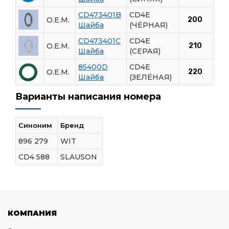
CD473401B
CD4E
O.E.M.
200
Шайба
(ЧЁРНАЯ)
CD473401C
CD4E
O.E.M.
210
Шайба
(СЕРАЯ)
85400D
CD4E
O.E.M.
220
Шайба
(ЗЕЛЁНАЯ)
Варианты написания номера
Синоним
Бренд
896 279
WIT
CD4 588
SLAUSON
КОМПАНИЯ