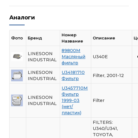
Аналоги
Номер
Фото
Бренд
Описание
Ц
Название
89800M
LINESOON
Масляный
U340E
INDUSTRIAL
фильтр
LINESOON
U34181710
Filter, 2001-12
INDUSTRIAL
Фильтр
U3457710M
Фильтр
LINESOON
1999-03
Filter
INDUSTRIAL
(мет/
пластик)
FILTERS:
U340/U341,
TOYOTA,