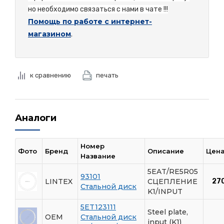
но необходимо связаться с нами в чате !!!
Помощь по работе с интернет-
магазином
.
к сравнению
печать
Аналоги
Номер
Фото
Бренд
Описание
Цена
Название
5EAT/RE5R05
93101
LINTEX
СЦЕПЛЕНИЕ
27
Стальной диск
K1/INPUT
5ET123111
Steel plate,
OEM
Стальной диск
input (K1)