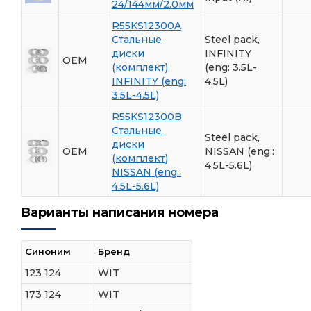
24/144мм/2.0мм
R55KS12300A
Стальные
Steel pack,
диски
INFINITY
OEM
(комплект)
(eng: 3.5L-
INFINITY (eng:
4.5L)
3.5L-4.5L)
R55KS12300B
Стальные
Steel pack,
диски
OEM
NISSAN (eng.:
(комплект)
4.5L-5.6L)
NISSAN (eng.:
4.5L-5.6L)
Варианты написания номера
Синоним
Бренд
123 124
WIT
173 124
WIT