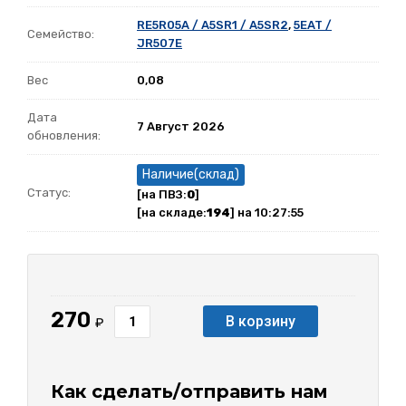
RE5R05A / A5SR1 / A5SR2
,
5EAT /
Семейство:
JR507E
Вес
0,08
Дата
7 Август 2026
обновления:
Наличие(склад)
Статус:
[на ПВЗ:
0
]
[на складе:
194
] на 10:27:55
270
В корзину
₽
Как сделать/отправить нам