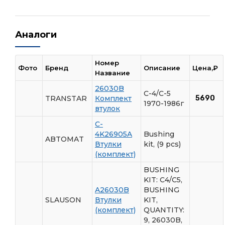
Аналоги
Номер
Фото
Бренд
Описание
Цена,₽
Название
26030B
C-4/C-5
TRANSTAR
Комплект
5690
1970-1986г
втулок
C-
4K26905A
Bushing
ABTOMAT
Втулки
kit, (9 pcs)
(комплект)
BUSHING
KIT: C4/C5,
A26030B
BUSHING
SLAUSON
Втулки
KIT,
(комплект)
QUANTITY:
9, 26030B,