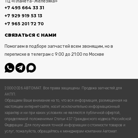
ТЦ «Планета-Железяка»
+7 495 664 33 31
+7 929 919 53 13
+7 965 201 72 70
СВЯЗАТЬСЯ С НАМИ
Помогаем в подборе запчастей всем звонящим, но в
переписке в телеграм с 9:00 до 21:00 по Москве
2000-2026 АВТОМАТ. Все права защищены. Продажа запчастей для
АКПП.
Обращаем Ваше внимание на то, что вся информация, размещенная на
настоящем интернет-сайте, носит исключительно информационный
характер и ни при каких условиях не являются публичной офертой,
определяемой положениями Статьи 437 Гражданского кодекса Российской
Федерации. Для получения точной информации о стоимости товаров и
услуг, пожалуйста, обращайтесь к менеджерам компании Автомат.