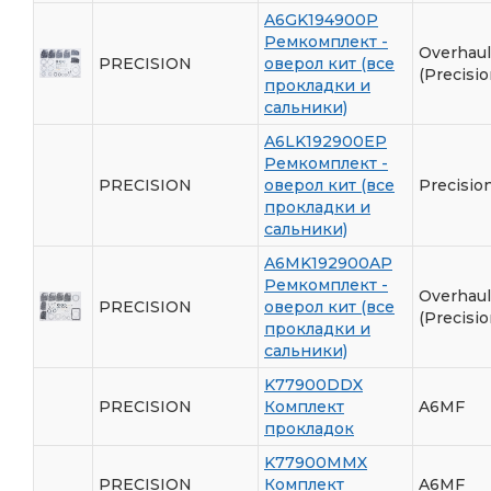
A6GK194900P
Ремкомплект -
Overhaul 
PRECISION
оверол кит (все
(Precisio
прокладки и
сальники)
A6LK192900EP
Ремкомплект -
PRECISION
оверол кит (все
Precisio
прокладки и
сальники)
A6MK192900AP
Ремкомплект -
Overhaul 
PRECISION
оверол кит (все
(Precisio
прокладки и
сальники)
K77900DDX
PRECISION
Комплект
A6MF
прокладок
K77900MMX
PRECISION
Комплект
A6MF