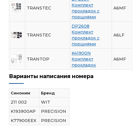
Комплект
TRANSTEC
A6MF
прокладок с
поршнями
DP2608
Комплект
TRANSTEC
A6LF
прокладок с
поршнями
K41900N
TRANTOP
Комплект
A6MF
прокладок
Варианты написания номера
Синоним
Бренд
211 002
WIT
K193900AP
PRECISION
K77900EEX
PRECISION