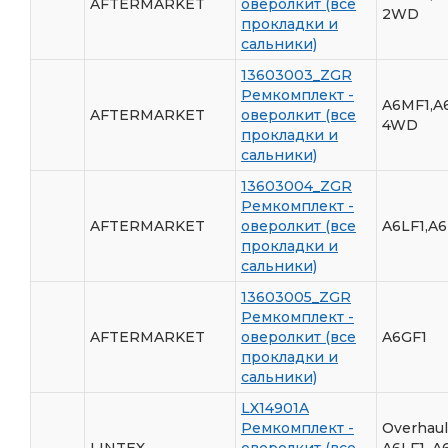
AFTERMARKET
оверолкит (все
2WD
прокладки и
сальники)
13603003_ZGR
Ремкомплект -
A6MF1,A
AFTERMARKET
оверолкит (все
4WD
прокладки и
сальники)
13603004_ZGR
Ремкомплект -
AFTERMARKET
оверолкит (все
A6LF1,A
прокладки и
сальники)
13603005_ZGR
Ремкомплект -
AFTERMARKET
оверолкит (все
A6GF1
прокладки и
сальники)
LX14901A
Ремкомплект -
Overhaul
LINTEX
оверолкит (все
A6LF1, A