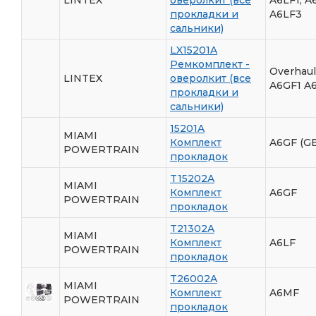
прокладки и
A6LF3
сальники)
LX15201A
Ремкомплект -
Overhaul
LINTEX
оверолкит (все
A6GF1 A
прокладки и
сальники)
15201A
MIAMI
Комплект
A6GF (GE
POWERTRAIN
прокладок
T15202A
MIAMI
Комплект
A6GF
POWERTRAIN
прокладок
T21302A
MIAMI
Комплект
A6LF
POWERTRAIN
прокладок
T26002A
MIAMI
Комплект
A6MF
POWERTRAIN
прокладок