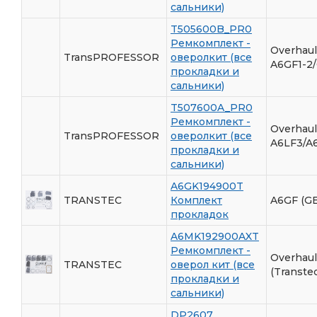
сальники)
T505600B_PR0
Ремкомплект -
Overhaul
TransPROFESSOR
оверолкит (все
A6GF1-2
прокладки и
сальники)
T507600A_PR0
Ремкомплект -
Overhaul
TransPROFESSOR
оверолкит (все
A6LF3/A6
прокладки и
сальники)
A6GK194900T
TRANSTEC
Комплект
A6GF (GE
прокладок
A6MK192900AXT
Ремкомплект -
Overhaul 
TRANSTEC
оверол кит (все
(Transtec
прокладки и
сальники)
DP2607