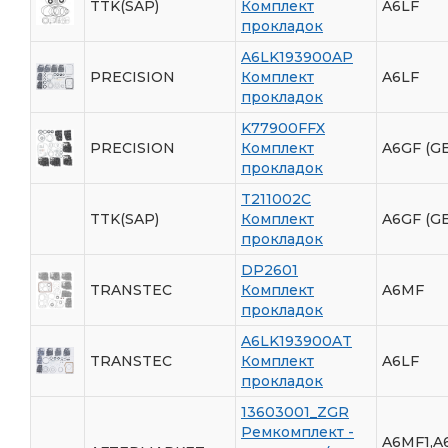
TTK(SAP)
Комплект
A6LF
прокладок
A6LK193900AP
PRECISION
Комплект
A6LF
прокладок
K77900FFX
PRECISION
Комплект
A6GF (GE
прокладок
T211002C
TTK(SAP)
Комплект
A6GF (GE
прокладок
DP2601
TRANSTEC
Комплект
A6MF
прокладок
A6LK193900AT
TRANSTEC
Комплект
A6LF
прокладок
13603001_ZGR
Ремкомплект -
A6MF1,A