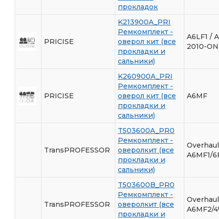
прокладок
K213900A_PRI
Ремкомплект -
A6LF1 / 
PRICISE
оверол кит (все
2010-ON
прокладки и
сальники)
K260900A_PRI
Ремкомплект -
PRICISE
оверол кит (все
A6MF
прокладки и
сальники)
T503600A_PR0
Ремкомплект -
Overhaul
TransPROFESSOR
оверолкит (все
A6MF1/6
прокладки и
сальники)
T503600B_PR0
Ремкомплект -
Overhaul
TransPROFESSOR
оверолкит (все
A6MF2/
прокладки и