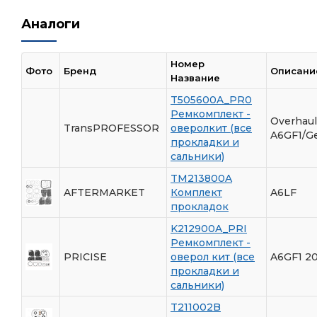
Аналоги
Номер
Фото
Бренд
Описани
Название
T505600A_PR0
Ремкомплект -
Overhaul
TransPROFESSOR
оверолкит (все
A6GF1/Ge
прокладки и
сальники)
TM213800A
AFTERMARKET
Комплект
A6LF
прокладок
K212900A_PRI
Ремкомплект -
PRICISE
оверол кит (все
A6GF1 2
прокладки и
сальники)
T211002B