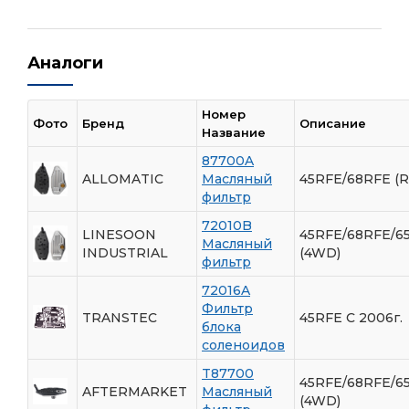
Аналоги
Номер
Фото
Бренд
Описание
Название
87700A
ALLOMATIC
Масляный
45RFE/68RFE (
фильтр
72010B
LINESOON
45RFE/68RFE/6
Масляный
INDUSTRIAL
(4WD)
фильтр
72016A
Фильтр
TRANSTEC
45RFE C 2006г.
блока
соленоидов
T87700
45RFE/68RFE/6
AFTERMARKET
Масляный
(4WD)