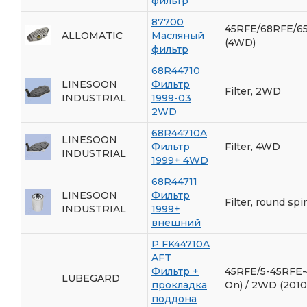
фильтр
87700
45RFE/68RFE/6
ALLOMATIC
Масляный
(4WD)
фильтр
68R44710
LINESOON
Фильтр
Filter, 2WD
INDUSTRIAL
1999-03
2WD
68R44710A
LINESOON
Фильтр
Filter, 4WD
INDUSTRIAL
1999+ 4WD
68R44711
LINESOON
Фильтр
Filter, round spi
INDUSTRIAL
1999+
внешний
P FK44710A
AFT
Фильтр +
45RFE/5-45RFE-
LUBEGARD
прокладка
On) / 2WD (2010
поддона