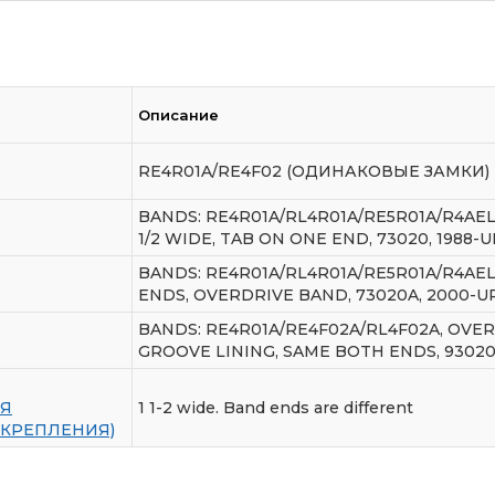
Описание
RE4R01A/RE4F02 (ОДИНАКОВЫЕ ЗАМКИ)
BANDS: RE4R01A/RL4R01A/RE5R01A/R4AEL/
1/2 WIDE, TAB ON ONE END, 73020, 1988-U
BANDS: RE4R01A/RL4R01A/RE5R01A/R4AEL
ENDS, OVERDRIVE BAND, 73020A, 2000-U
BANDS: RE4R01A/RE4F02A/RL4F02A, OVERD
GROOVE LINING, SAME BOTH ENDS, 93020,
АЯ
1 1-2 wide. Band ends are different
КРЕПЛЕНИЯ)