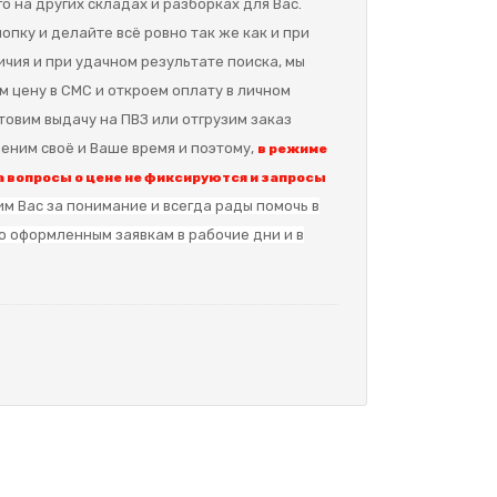
о на других складах и разборках для Вас.
опку и делайте всё ровно так же как и при
ичия и при удачном результате поиска, мы
м цену в СМС и откроем оплату в личном
отовим выдачу на ПВЗ или отгрузим заказ
еним своё и Ваше время и поэтому,
в режиме
 вопросы о цене не фиксируются и запросы
м Вас за понимание и в
сегда рады помочь в
о оформленным заявкам в рабочие дни и в