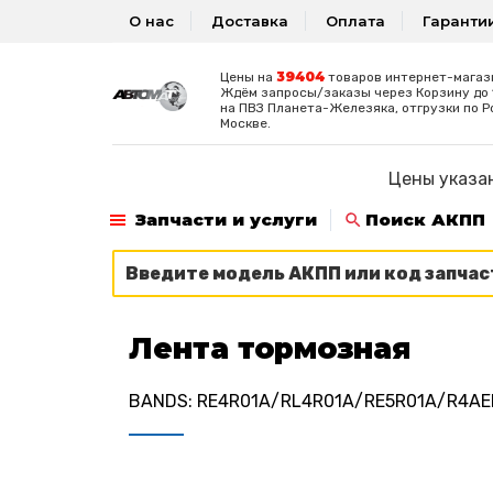
О нас
Доставка
Оплата
Гаранти
39404
Цены на
товаров интернет-магаз
Ждём запросы/заказы через Корзину до 1
на ПВЗ Планета-Железяка, отгрузки по Р
Москве.
Цены указан
Запчасти и услуги
Поиск АКПП
Лента тормозная
BANDS: RE4R01A/RL4R01A/RE5R01A/R4AEL/