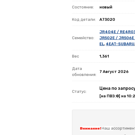
Состояние:
новый
Код детали:
A73020
JR404E / RE4R0
Семейство:
JR502E / JR506E
EL
,
4EAT-SUBARU
Вес
1,361
Дата
7 Август 2026
обновления:
Цена по запрос
Статус:
[на ПВЗ:
0
] на 10:
Наш а
ссортимент
Внимание!