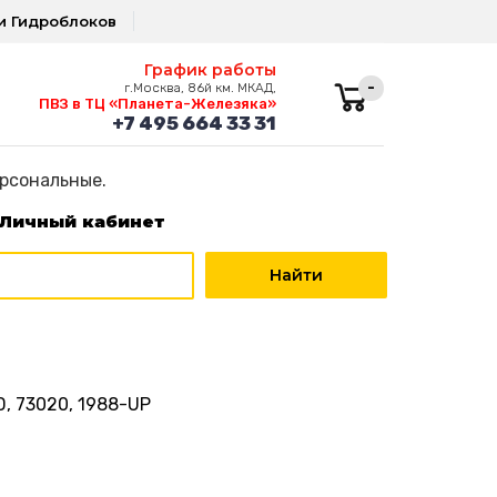
и Гидроблоков
График работы
-
г.Москва, 86й км. МКАД,
ПВЗ в ТЦ «Планета-Железяка»
+7 495 664 33 31
ерсональные.
Личный кабинет
, 73020, 1988-UP