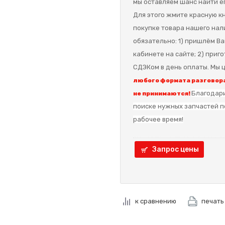
мы оставляем шанс найти ег
Для этого жмите красную кн
покупке товара нашего нал
обязательно: 1) пришлём Ва
кабинете на сайте; 2) приг
СДЭКом в день оплаты. Мы ц
любого формата разговора
Благодари
не принимаются!
поиске нужных запчастей п
рабочее время!
Запрос цены
к сравнению
печать