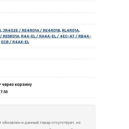
3
,
JR402E / RE4R01A / RE4R01B
,
RL4R01A
,
 / RE5R01A
,
R4A-EL / RA4A-EL / 4EC-AT / RB4A-
,
EC8 / R4AX-EL
у через корзину
27:55
 обновлен и данный товар отсутствует, но