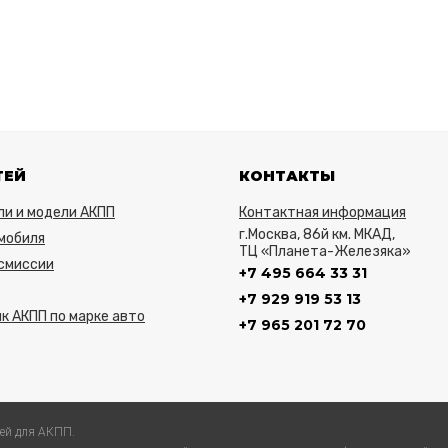
ТЕЙ
КОНТАКТЫ
ли и модели АКПП
Контактная информация
г.Москва, 86й км. МКАД,
мобиля
ТЦ «Планета-Железяка»
нсмиссии
+7 495 664 33 31
+7 929 919 53 13
к АКПП по марке авто
+7 965 201 72 70
ей для АКПП.