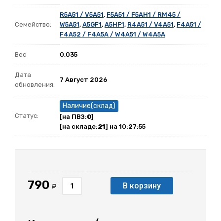
R5A51 / V5A51
,
F5A51 / F5AH1 / RM45 /
Семейство:
W5A51
,
A5GF1
,
A5HF1
,
R4A51 / V4A51
,
F4A51 /
F4A52 / F4A5A / W4A51 / W4A5A
Вес
0,035
Дата
7 Август 2026
обновления:
Наличие(склад)
Статус:
[на ПВЗ:
0
]
[на складе:
21
] на 10:27:55
790
В корзину
₽