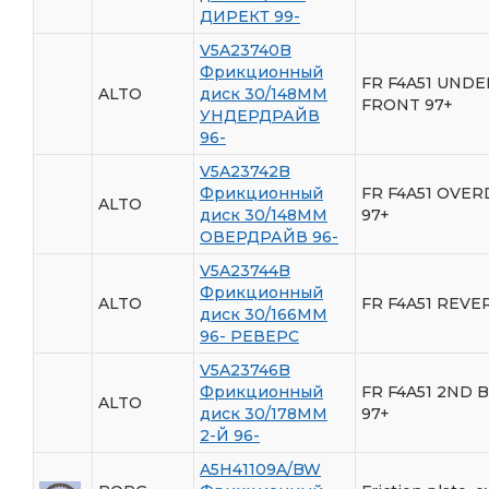
ДИРЕКТ 99-
V5A23740B
Фрикционный
FR F4A51 UND
ALTO
диск 30/148ММ
FRONT 97+
УНДЕРДРАЙВ
96-
V5A23742B
Фрикционный
FR F4A51 OVER
ALTO
диск 30/148ММ
97+
ОВЕРДРАЙВ 96-
V5A23744B
Фрикционный
ALTO
FR F4A51 REVE
диск 30/166ММ
96- РЕВЕРС
V5A23746B
Фрикционный
FR F4A51 2ND 
ALTO
диск 30/178ММ
97+
2-Й 96-
A5H41109A/BW