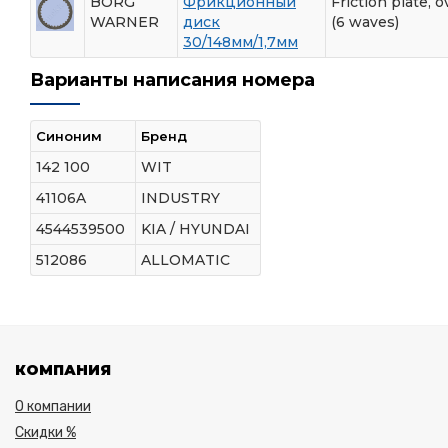
BORG
Фрикционный
Friction plate, o
WARNER
диск
(6 waves)
30/148мм/1,7мм
Варианты написания номера
Синоним
Бренд
142 100
WIT
41106A
INDUSTRY
4544539500
KIA / HYUNDAI
512086
ALLOMATIC
КОМПАНИЯ
О компании
Скидки %