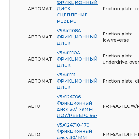
ФРИКЦИОННЫЙ
ABTOMAT
ДИСК,
Friction plate, 
СЦЕПЛЕНИЕ
РЕВЕРС
V5A41108A
Friction plate,
ABTOMAT
ФРИКЦИОННЫЙ
low/reverse
ДИСК
V5A41110A
Friction plate,
ABTOMAT
ФРИКЦИОННЫЙ
underdrive, ove
ДИСК,
V5A41111
ABTOMAT
ФРИКЦИОННЫЙ
Friction plate, d
ДИСК
V5A124706
Фрикционный
ALTO
FR F4A51 LOW/
диск 30/179ММ
ЛОУ/РЕВЕРС 96-
V5A124710-170
Фрикционный
ALTO
FR F5A51 DIR H
диск 30/ ММ