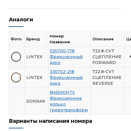
Аналоги
Номер
Фото
Бренд
Описание
Ц
Название
335700-178
722.8-CVT
LINTEX
Фрикционный
СЦЕПЛЕНИЕ
диск
FORWARD
335702-218
722.8-CVT
LINTEX
Фрикционный
СЦЕПЛЕНИЕ
диск
REVERSE
B45590HTS
Фрикционное
SONNAX
кольцо
гидротрансформ
Варианты написания номера