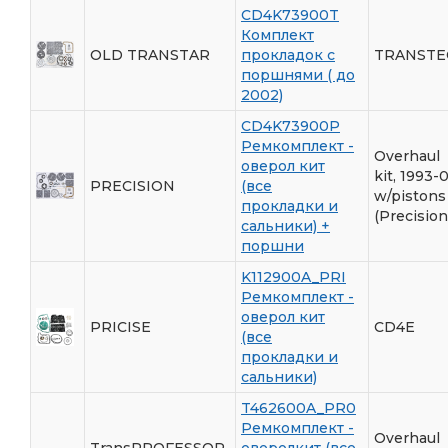
CD4K73900T
Комплект
OLD TRANSTAR
прокладок с
TRANSTE
поршнями ( до
2002)
CD4K73900P
Ремкомплект -
Overhaul
оверол кит
kit, 1993-
PRECISION
(все
w/pistons
прокладки и
(Precision
сальники) +
поршни
K112900A_PRI
Ремкомплект -
оверол кит
PRICISE
CD4E
(все
прокладки и
сальники)
T462600A_PR0
Ремкомплект -
Overhaul
TransPROFESSOR
оверолкит (все