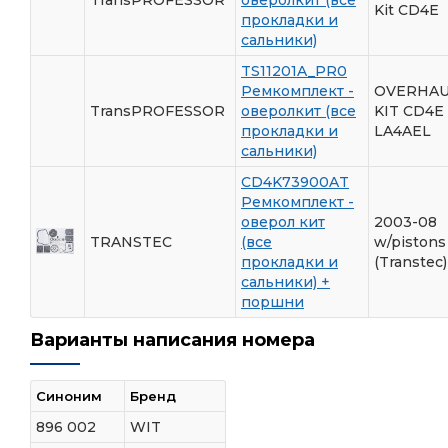
Kit CD4E
прокладки и
сальники)
TS11201A_PR0
Ремкомплект -
OVERHA
TransPROFESSOR
оверолкит (все
KIT CD4E
прокладки и
LA4AEL
сальники)
CD4K73900AT
Ремкомплект -
оверол кит
2003-08
TRANSTEC
(все
w/pistons
прокладки и
(Transtec)
сальники) +
поршни
Варианты написания номера
Синоним
Бренд
896 002
WIT