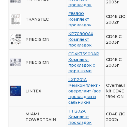
2003г
прокладок
F85900
CD4E ДО
TRANSTEC
Комплект
2002г
прокладок
KP70900AX
CD4E C
PRECISION
Комплект
2003г
прокладок
CD4K73900AP
Комплект
CD4E C
PRECISION
прокладок с
2003г
поршнями
LX11201A
Ремкомплект -
Overhaul
LINTEX
оверолкит (все
kit CD4E
прокладки и
1994-ON
сальники)
T11202A
MIAMI
CD4E ДО
Комплект
POWERTRAIN
2002г
прокладок