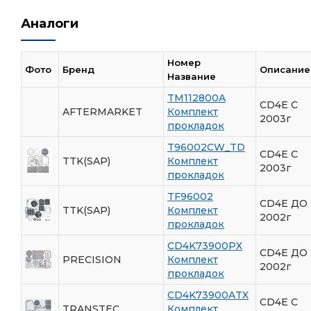
Аналоги
Номер
Фото
Бренд
Описание
Название
TM112800A
CD4E С
AFTERMARKET
Комплект
2003г
прокладок
T96002CW_TD
CD4E C
TTK(SAP)
Комплект
2003г
прокладок
TF96002
CD4E ДО
TTK(SAP)
Комплект
2002г
прокладок
CD4K73900PX
CD4E ДО
PRECISION
Комплект
2002г
прокладок
CD4K73900ATX
CD4E C
TRANSTEC
Комплект