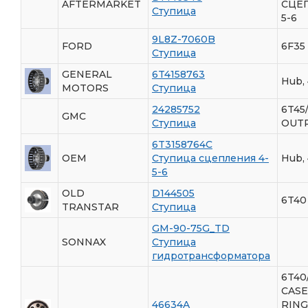
AFTERMARKET
СЦЕ
Ступица
5-6
9L8Z-7060B
FORD
6F35
Ступица
GENERAL
6T4158763
Hub, 
MOTORS
Ступица
24285752
6T45
GMC
Ступица
OUT
6T3158764C
OEM
Ступица сцепления 4-
Hub, 
5-6
OLD
D144505
6T40
TRANSTAR
Ступица
GM-90-75G_TD
SONNAX
Ступица
гидротрансформатора
6T40
CASE
46634A
RING