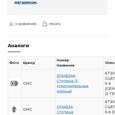
магазином
.
к сравнению
печать
Аналоги
Номер
Фото
Бренд
Опис
Название
6T30
D144634A
СЦЕ
Ступица (3
GMC
5-6
уплотнительных
(GEN
кольца)
(3 Т
6T30
D144634
СЦЕ
GMC
Ступица
5-6 (