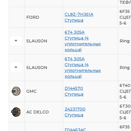
ТЕФ
6F35
CL8Z-7H351A
FORD
СЦЕ
Ступица
5-6
6T4 305A
Ступица (4
SLAUSON
Ring 
уплотнительных
кольца)
6T4 305A
Ступица (4
SLAUSON
Ring 
уплотнительных
кольца)
6T40
D144570
GMC
СЦЕ
Ступица
5-6
6T30
24231700
AC DELCO
СЦЕ
Ступица
5-6
6F35
D144634C