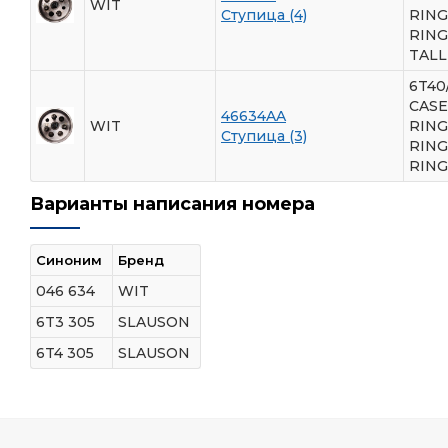
WIT
Ступица (4)
RING
RING,
TALL
6T40
CASE
46634AA
WIT
RING
Ступица (3)
RING
RING
Варианты написания номера
Синоним
Бренд
046 634
WIT
6T3 305
SLAUSON
6T4 305
SLAUSON