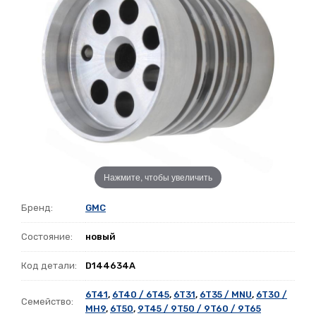
Нажмите, чтобы увеличить
Бренд:
GMC
Состояние:
новый
Код детали:
D144634A
6T41
,
6T40 / 6T45
,
6T31
,
6T35 / MNU
,
6T30 /
Семейство:
MH9
,
6T50
,
9T45 / 9T50 / 9T60 / 9T65