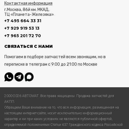
Контактная информация
г.Москва, 86й км. МКАД,
ТЦ «Планета-Железяка»
+7 495 664 33 31
+7 929 919 53 13
+7 965 201 72 70
СВЯЗАТЬСЯ С НАМИ
Помогаем в подборе запчастей всем звонящим, но в
переписке в телеграм с 9:00 до 21:00 по Москве
2000-2026 АВТОМАТ. Все права защищены. Продажа запчастей для
АКПП.
Обращаем Ваше внимание на то, что вся информация, размещенная на
настоящем интернет-сайте, носит исключительно информационный
характер и ни при каких условиях не являются публичной офертой,
определяемой положениями Статьи 437 Гражданского кодекса Российской