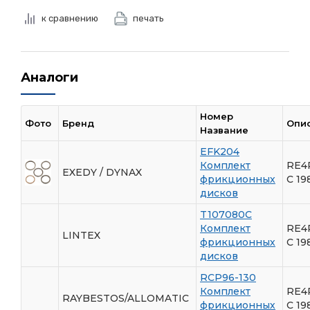
к сравнению
печать
Аналоги
Номер
Фото
Бренд
Опи
Название
EFK204
Комплект
RE4
EXEDY / DYNAX
фрикционных
C 19
дисков
T107080C
Комплект
RE4
LINTEX
фрикционных
C 19
дисков
RCP96-130
Комплект
RE4
RAYBESTOS/ALLOMATIC
фрикционных
C 19