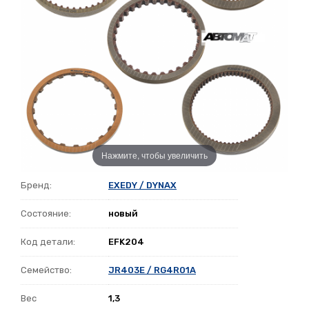
Нажмите, чтобы увеличить
Бренд:
EXEDY / DYNAX
Состояние:
новый
Код детали:
EFK204
Семейство:
JR403E / RG4R01A
Вес
1,3