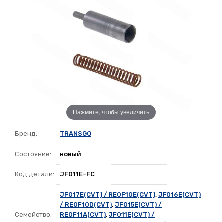
Нажмите, чтобы увеличить
Бренд:
TRANSGO
Состояние:
новый
Код детали:
JF011E-FC
JF017E(CVT) / RE0F10E(CVT)
,
JF016E(CVT)
/ RE0F10D(CVT)
,
JF015E(CVT) /
Семейство:
RE0F11A(CVT)
,
JF011E(CVT) /