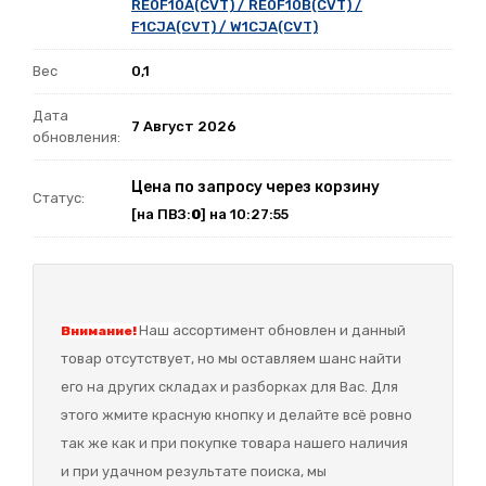
RE0F10A(CVT) / RE0F10B(CVT) /
F1CJA(CVT) / W1CJA(CVT)
Вес
0,1
Дата
7 Август 2026
обновления:
Цена по запросу через корзину
Статус:
[на ПВЗ:
0
] на 10:27:55
Наш а
ссортимент обновлен и данный
Внимание!
товар отсутствует, но мы оставляем шанс найти
его на других складах и разборках для Вас. Для
этого жмите красную кнопку и делайте всё ровно
так же как и при покупке товара нашего наличия
и при удачном результате поиска, мы