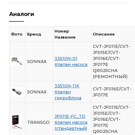
Аналоги
Номер
Фото
Бренд
Описание
Название
CVT-JF011E/CVT-
JF015E/CVT-
33510N-01
JF016E/CVT-
SONNAX
Клапан насоса
JF017E
QR025CHA
(РЕМОНТНЫЙ)
33510N-11K
CVT-JF016E/CVT-
SONNAX
Клапан
JF017E
гидроблока
CVT-JF011E/CVT-
JF015E/CVT-
JF011E-FC_TD
JF016E/CVT-
TRANSGO
Клапан насоса
JF017E
(стандартный)
QR025CHA