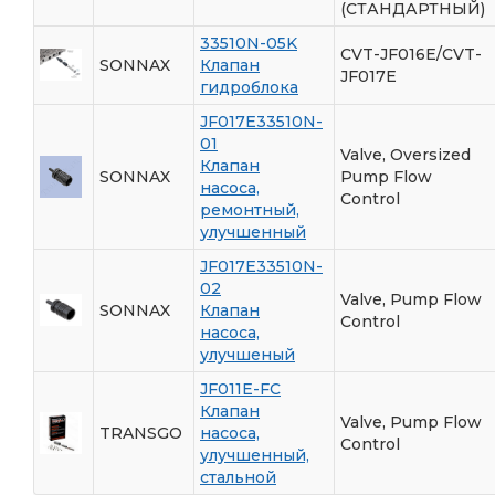
(СТАНДАРТНЫЙ)
33510N-05K
CVT-JF016E/CVT-
SONNAX
Клапан
JF017E
гидроблока
JF017E33510N-
01
Valve, Oversized
Клапан
SONNAX
Pump Flow
насоса,
Control
ремонтный,
улучшенный
JF017E33510N-
02
Valve, Pump Flow
SONNAX
Клапан
Control
насоса,
улучшеный
JF011E-FC
Клапан
Valve, Pump Flow
TRANSGO
насоса,
Control
улучшенный,
стальной