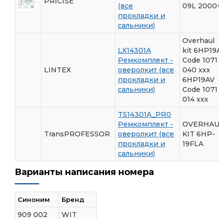
PRICISE
(все
09L 2000
прокладки и
сальники)
Overhaul
LX14301A
kit 6HP19
Ремкомплект -
Code 1071
LINTEX
оверолкит (все
040 xxx
прокладки и
6HP19AV
сальники)
Code 1071
014 xxx
TS14301A_PR0
Ремкомплект -
OVERHAU
TransPROFESSOR
оверолкит (все
KIT 6HP-
прокладки и
19FLA
сальники)
Варианты написания номера
Синоним
Бренд
909 002
WIT