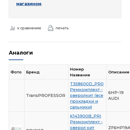
магазином
.
к сравнению
печать
Аналоги
Номер
Фото
Бренд
Описание
Название
T358600D_PR0
Ремкомплект -
6HP-19
TransPROFESSOR
оверолкит (все
AUDI
прокладки и
сальники)
K143900B_PRI
Ремкомплект -
оверол кит
ZF6HP19