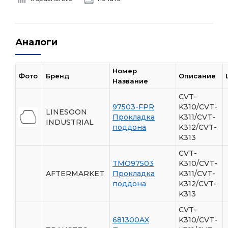
Аналоги
Номер
Фото
Бренд
Описание
Название
CVT-
97503-FPR
K310/CVT-
LINESOON
Прокладка
K311/CVT-
INDUSTRIAL
поддона
K312/CVT-
K313
CVT-
TMO97503
K310/CVT-
AFTERMARKET
Прокладка
K311/CVT-
поддона
K312/CVT-
K313
CVT-
681300AX
K310/CVT-