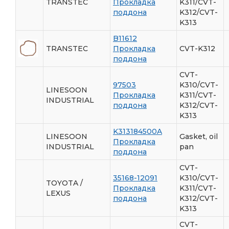
TRANSTEC
Прокладка
K311/CVT-
поддона
K312/CVT-
K313
B11612
TRANSTEC
Прокладка
CVT-K312
поддона
CVT-
97503
K310/CVT-
LINESOON
Прокладка
K311/CVT-
INDUSTRIAL
поддона
K312/CVT-
K313
K313184500A
LINESOON
Gasket, oil
Прокладка
INDUSTRIAL
pan
поддона
CVT-
35168-12091
K310/CVT-
TOYOTA /
Прокладка
K311/CVT-
LEXUS
поддона
K312/CVT-
K313
CVT-