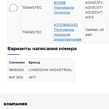
B11598
K310/CVT-
TRANSTEC
Прокладка
K311/CVT-
поддона
K312/CVT-
K313
K310184500D
Прокладка
Gasket, oil
TRANSTEC
поддона
pan
дюрапреновая
Варианты написания номера
Синоним
Бренд
184500A
LINESOON INDUSTRIAL
947 300
WIT
КОМПАНИЯ