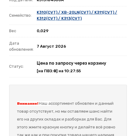
K310(CVT) / XB-20LN(CVT) / K311(CVT) /
Семейство:
K312(CVT) / K313(CVT)
Вес
0,029
Дата
7 Август 2026
обновления:
Цена по запросу через корзину
Статус:
[на ПВЗ:
0
] на 10:27:55
Наш а
ссортимент обновлен и данный
Внимание!
товар отсутствует, но мы оставляем шанс найти
его на других складах и разборках для Вас. Для
этого жмите красную кнопку и делайте всё ровно
так же как и при покупке товара нашего наличия