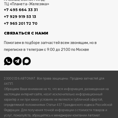
ТЦ «Планета-Железяка»
+7 495 664 33 31
+7 929 919 53 13
+7 965 201 72 70
СВЯЗАТЬСЯ С НАМИ
Помогаем в подборе запчастей всем звонящим, но в
переписке в телеграм с 9:00 до 21:00 по Москве
2000-2026 АВТОМАТ. Все права защищены. Продажа запчастей для
АКПП.
Обращаем Ваше внимание на то, что вся информация, размещенная на
настоящем интернет-сайте, носит исключительно информационный
характер и ни при каких условиях не являются публичной офертой,
определяемой положениями Статьи 437 Гражданского кодекса Российской
Федерации. Для получения точной информации о стоимости товаров и
услуг, пожалуйста, обращайтесь к менеджерам компании Автомат.