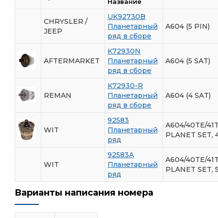
Название
UK92730B
CHRYSLER /
Планетарный
A604 (5 PIN)
JEEP
ряд в сборе
K72930N
AFTERMARKET
Планетарный
A604 (5 SAT)
ряд в сборе
K72930-R
REMAN
Планетарный
A604 (4 SAT)
ряд в сборе
92583
A604/40TE/41T
WIT
Планетарный
PLANET SET, 
ряд
92583A
A604/40TE/41T
WIT
Планетарный
PLANET SET, 
ряд
Варианты написания номера