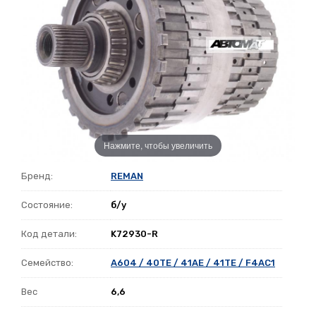
Нажмите, чтобы увеличить
Бренд:
REMAN
Состояние:
б/у
Код детали:
K72930-R
Семейство:
A604 / 40TE / 41AE / 41TE / F4AC1
Вес
6,6