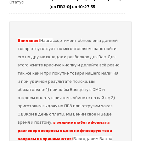
Статус:
[на ПВЗ:
0
] на 10:27:55
Наш а
ссортимент обновлен и данный
Внимание!
товар отсутствует, но мы оставляем шанс найти
его на других складах и разборках для Вас. Для
этого жмите красную кнопку и делайте всё ровно
так же как и при покупке товара нашего наличия
и при удачном результате поиска, мы
обязательно: 1) пришлём Вам цену в СМС и
откроем оплату в личном кабинете на сайте; 2)
приготовим выдачу на ПВЗ или отгрузим заказ
СДЭКом в день оплаты. Мы ценим своё и Ваше
время и поэтому,
в режиме любого формата
разговора вопросы о цене не фиксируются и
Благодарим Вас за
запросы не принимаются!