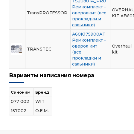
TS20801A_PR0
Ремкомплект -
OVERHA
TransPROFESSOR
оверолкит (все
KIT AB60
прокладки и
сальники)
A60K175900AT
Ремкомплект -
оверол кит
Overhaul
TRANSTEC
(все
kit
прокладки и
сальники)
Варианты написания номера
Синоним
Бренд
077 002
WIT
157002
O.E.M.