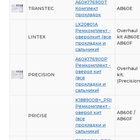
A60K176900T
TRANSTEC
Комплект
AB60E
прокладок
LX20801A
Ремкомплект -
Overhaul
LINTEX
оверолкит (все
kit AB60E
прокладки и
AB60F
сальники)
A60K176900P
Ремкомплект -
Overhaul
оверол кит
PRECISION
kit,
(все
(Precision
прокладки и
сальники)
K188900B+_PRI
Ремкомплект -
оверол кит
AB60E /
PRICISE
(все
AB60F
прокладки и
сальники)