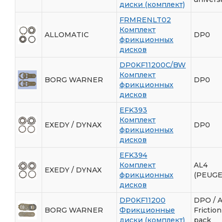
диски (комплект)
FRMRENLT02
Комплект
ALLOMATIC
DP0
фрикционных
дисков
DP0KF11200C/BW
Комплект
BORG WARNER
DP0
фрикционных
дисков
EFK393
Комплект
EXEDY / DYNAX
DP0
фрикционных
дисков
EFK394
Комплект
AL4
EXEDY / DYNAX
фрикционных
(PEUGE
дисков
DP0KF11200
DPO / 
BORG WARNER
Фрикционные
Friction
диски (комплект)
pack