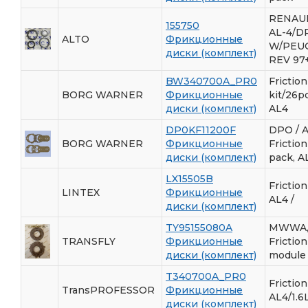
RENAU
155750
AL-4/D
ALTO
Фрикционные
W/PEU
диски (комплект)
REV 97
BW340700A_PR0
Friction
BORG WARNER
Фрикционные
kit/26p
диски (комплект)
AL4
DP0KF11200F
DPO / 
BORG WARNER
Фрикционные
Friction
диски (комплект)
pack, A
LX15505B
Friction
LINTEX
Фрикционные
AL4 /
диски (комплект)
TY95155080A
MWWA
TRANSFLY
Фрикционные
Friction
диски (комплект)
module
T340700A_PR0
Friction
TransPROFESSOR
Фрикционные
AL4/1.6
диски (комплект)