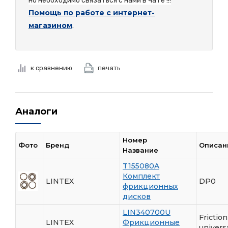
но необходимо связаться с нами в чате !!!
Помощь по работе с интернет-
магазином
.
к сравнению
печать
Аналоги
Номер
Фото
Бренд
Описан
Название
T155080A
Комплект
LINTEX
DP0
фрикционных
дисков
LIN340700U
Friction 
LINTEX
Фрикционные
univers