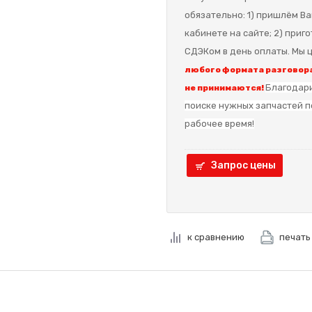
обязательно: 1) пришлём Ва
кабинете на сайте; 2) приг
СДЭКом в день оплаты. Мы ц
любого формата разговора
Благодари
не принимаются!
поиске нужных запчастей п
рабочее время!
Запрос цены
к сравнению
печать