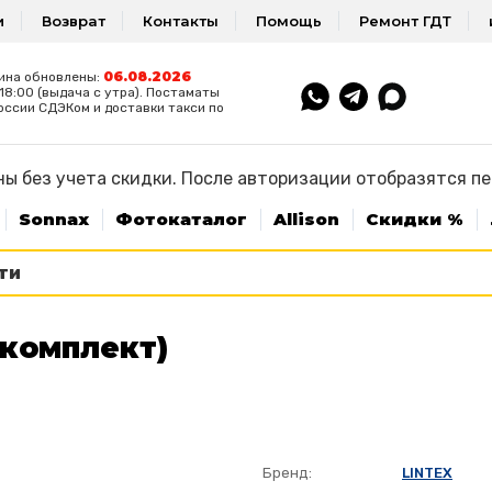
и
Возврат
Контакты
Помощь
Ремонт ГДТ
06.08.2026
ина обновлены:
8:00 (выдача с утра). Постаматы
оссии СДЭКом и доставки такси по
ы без учета скидки. После авторизации отобразятся п
Sonnax
Фотокаталог
Allison
Скидки %
комплект)
Бренд:
LINTEX