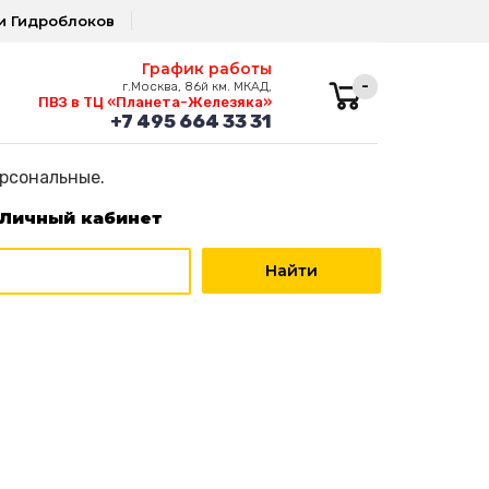
и Гидроблоков
График работы
-
г.Москва, 86й км. МКАД,
ПВЗ в ТЦ «Планета-Железяка»
+7 495 664 33 31
ерсональные.
Личный кабинет