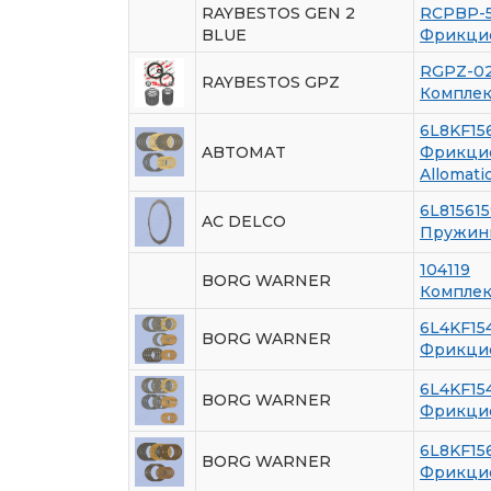
RAYBESTOS GEN 2
RCPBP-5
BLUE
Фрикцио
RGPZ-0
RAYBESTOS GPZ
Комплек
6L8KF15
ABTOMAT
Фрикцио
Allomati
6L815615
AC DELCO
Пружин
104119
BORG WARNER
Комплек
6L4KF15
BORG WARNER
Фрикцио
6L4KF1
BORG WARNER
Фрикцио
6L8KF15
BORG WARNER
Фрикцио