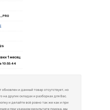
A_PR0
E
026
вки 1 месяц
на 10:55:44
 обновлен и данный товар отсутствует, но
о на других складах и разборках для Вас.
опку и делайте всё ровно так же как и при
ичия и при удачном результате поиска, мы