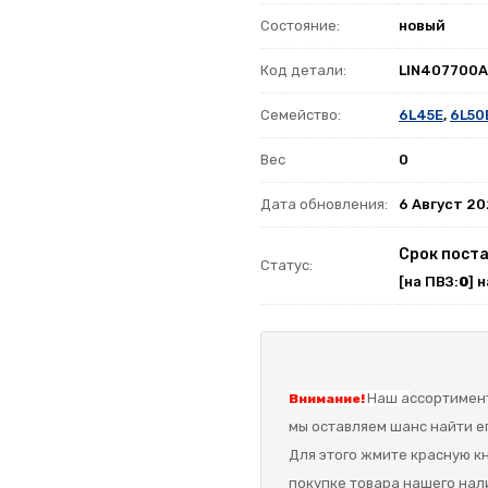
Состояние:
новый
Код детали:
LIN407700
Семейство:
6L45E
,
6L50
Вес
0
Дата обновления:
6 Август 2
Срок поста
Статус:
[на ПВЗ:
0
] 
Наш а
ссортимент
Внимание!
мы оставляем шанс найти ег
Для этого жмите красную кн
покупке товара нашего нал