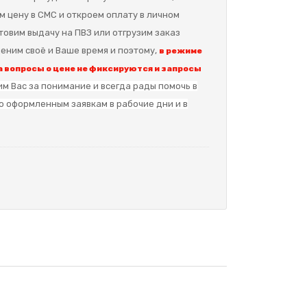
м цену в СМС и откроем оплату в личном
отовим выдачу на ПВЗ или отгрузим заказ
еним своё и Ваше время и поэтому,
в режиме
 вопросы о цене не фиксируются и запросы
м Вас за понимание и в
сегда рады помочь в
о оформленным заявкам в рабочие дни и в