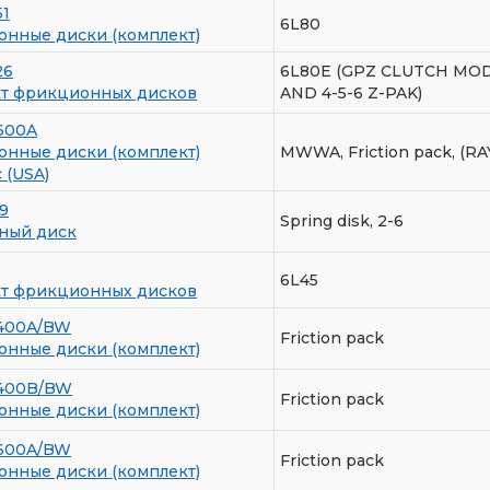
1
6L80
нные диски (комплект)
26
6L80E (GPZ CLUTCH MOD
т фрикционных дисков
AND 4-5-6 Z-PAK)
600A
нные диски (комплект)
MWWA, Friction pack, (R
c (USA)
9
Spring disk, 2-6
ный диск
6L45
т фрикционных дисков
400A/BW
Friction pack
нные диски (комплект)
5400B/BW
Friction pack
нные диски (комплект)
600A/BW
Friction pack
нные диски (комплект)