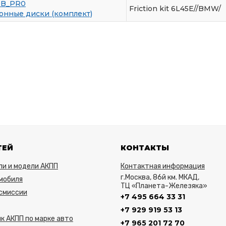
0B_PR0
Friction kit 6L45E//BMW/
нные диски (комплект)
ТЕЙ
КОНТАКТЫ
ли и модели АКПП
Контактная информация
г.Москва, 86й км. МКАД,
мобиля
ТЦ «Планета-Железяка»
нсмиссии
+7 495 664 33 31
+7 929 919 53 13
к АКПП по марке авто
+7 965 201 72 70