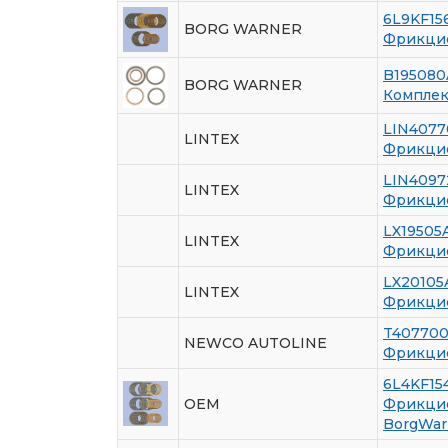
6L9KF1
BORG WARNER
Фрикцио
B195080
BORG WARNER
Комплек
LIN407
LINTEX
Фрикцио
LIN409
LINTEX
Фрикцио
LX19505
LINTEX
Фрикцио
LX20105
LINTEX
Фрикцио
T40770
NEWCO AUTOLINE
Фрикцио
6L4KF15
OEM
Фрикцио
BorgWar