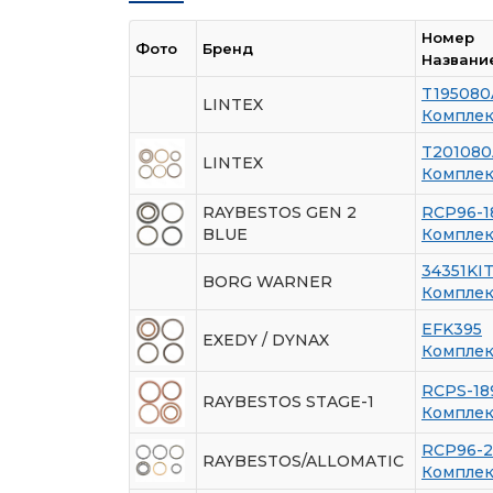
Номер
Фото
Бренд
Названи
T195080
LINTEX
Комплек
T201080
LINTEX
Комплек
RAYBESTOS GEN 2
RCP96-1
BLUE
Комплек
34351KI
BORG WARNER
Комплек
EFK395
EXEDY / DYNAX
Комплек
RCPS-18
RAYBESTOS STAGE-1
Комплек
RCP96-
RAYBESTOS/ALLOMATIC
Комплек