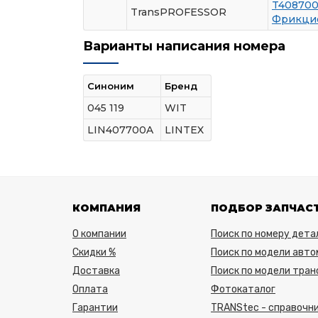
T40870
TransPROFESSOR
Фрикцио
Варианты написания номера
Синоним
Бренд
045 119
WIT
LIN407700A
LINTEX
КОМПАНИЯ
ПОДБОР ЗАПЧАС
О компании
Поиск по номеру дета
Скидки %
Поиск по модели авто
Доставка
Поиск по модели тра
Оплата
Фотокаталог
Гарантии
TRANStec - справочни