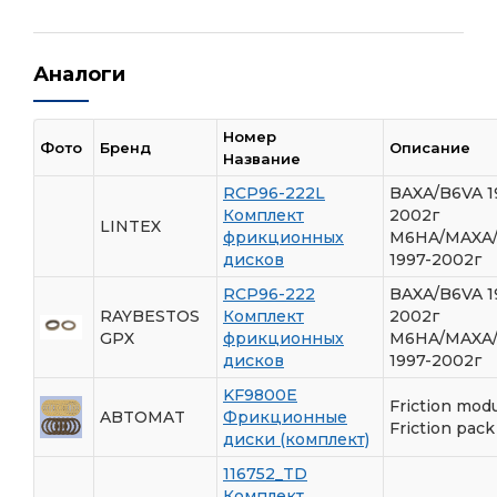
Аналоги
Номер
Фото
Бренд
Описание
Название
RCP96-222L
BAXA/B6VA 1
Комплект
2002г
LINTEX
фрикционных
M6HA/MAXA
дисков
1997-2002г
RCP96-222
BAXA/B6VA 1
RAYBESTOS
Комплект
2002г
GPX
фрикционных
M6HA/MAXA
дисков
1997-2002г
KF9800E
Friction modu
ABTOMAT
Фрикционные
Friction pack
диски (комплект)
116752_TD
Комплект