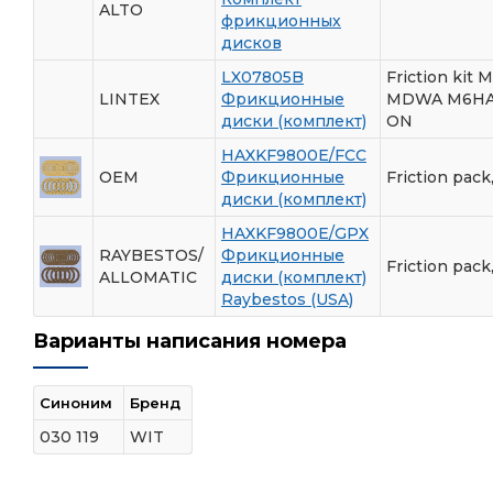
ALTO
фрикционных
дисков
LX07805B
Friction kit 
LINTEX
Фрикционные
MDWA M6HA 
диски (комплект)
ON
HAXKF9800E/FCC
OEM
Фрикционные
Friction pack
диски (комплект)
HAXKF9800E/GPX
RAYBESTOS/
Фрикционные
Friction pack
ALLOMATIC
диски (комплект)
Raybestos (USA)
Варианты написания номера
Синоним
Бренд
030 119
WIT