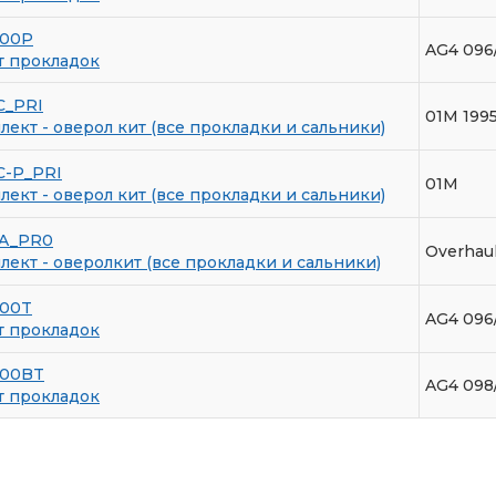
900P
AG4 096
т прокладок
C_PRI
01M 199
ект - оверол кит (все прокладки и сальники)
C-P_PRI
01M
ект - оверол кит (все прокладки и сальники)
A_PR0
Overhaul
ект - оверолкит (все прокладки и сальники)
900T
AG4 096
т прокладок
900BT
AG4 098
т прокладок