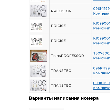
096K119
PRECISION
Комплек
K109900
PRICISE
Ремкомпл
K109900
PRICISE
Ремкомпл
T307600
TransPROFESSOR
Ремкомпл
096K119
TRANSTEC
Комплек
098K119
TRANSTEC
Комплек
Варианты написания номера