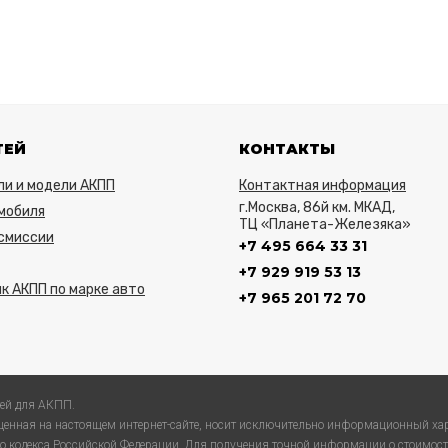
ТЕЙ
КОНТАКТЫ
ли и модели АКПП
Контактная информация
г.Москва, 86й км. МКАД,
мобиля
ТЦ «Планета-Железяка»
нсмиссии
+7 495 664 33 31
+7 929 919 53 13
к АКПП по марке авто
+7 965 201 72 70
ей для АКПП.
енная на настоящем интернет-сайте, носит исключительно информационный хар
 кодекса Российской Федерации. Для получения точной информации о стоимости