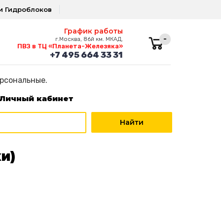
и Гидроблоков
График работы
-
г.Москва, 86й км. МКАД,
ПВЗ в ТЦ «Планета-Железяка»
+7 495 664 33 31
ерсональные.
Личный кабинет
и)