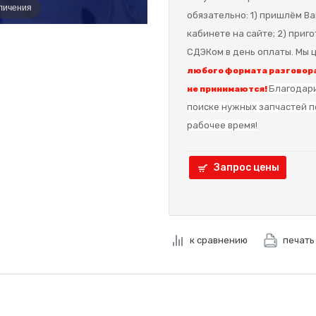
еличения
обязательно: 1) пришлём Ва
кабинете на сайте; 2) приг
СДЭКом в день оплаты. Мы ц
любого формата разговора
Благодари
не принимаются!
поиске нужных запчастей п
рабочее время!
Запрос цены
к сравнению
печать