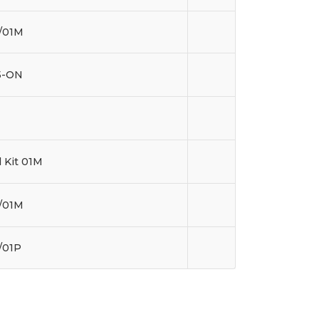
/01M
5-ON
 Kit 01M
/01M
/01P