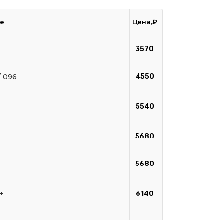
е
Цена,₽
3570
/ 096
4550
5540
5680
5680
+
6140