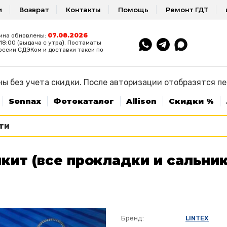
и
Возврат
Контакты
Помощь
Ремонт ГДТ
07.08.2026
ина обновлены:
8:00 (выдача с утра). Постаматы
оссии СДЭКом и доставки такси по
ы без учета скидки. После авторизации отобразятся п
Sonnax
Фотокаталог
Allison
Скидки %
кит (все прокладки и сальник
Бренд:
LINTEX