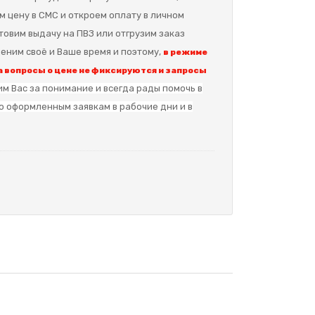
м цену в СМС и откроем оплату в личном
отовим выдачу на ПВЗ или отгрузим заказ
еним своё и Ваше время и поэтому,
в режиме
 вопросы о цене не фиксируются и запросы
м Вас за понимание и в
сегда рады помочь в
о оформленным заявкам в рабочие дни и в