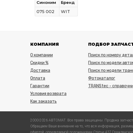
Синоним
Бренд
075 002
WIT
КОМПАНИЯ
ПОДБОР ЗАПЧАС
О компании
Поиск по номеру дета
Скидки %
Поиск по модели авто
Доставка
Поиск по модели тра
Оплата
Фотокаталог
Гарантии
TRANStec - справочни
Условия возврата
Как заказать
2000-2026 АВТОМАТ. Все права защищены. Продажа запчаст
Обращаем Ваше внимание на то, что вся информация, размещ
офертой, определяемой положениями Статьи 437 Гражданского