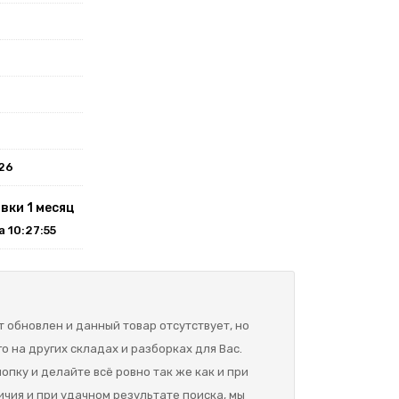
026
вки 1 месяц
на 10:27:55
 обновлен и данный товар отсутствует, но
о на других складах и разборках для Вас.
опку и делайте всё ровно так же как и при
ичия и при удачном результате поиска, мы