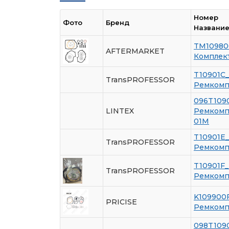
Номер
Фото
Бренд
Названи
TM10980
AFTERMARKET
Комплек
T10901C
TransPROFESSOR
Ремкомпл
096T109
LINTEX
Ремкомпл
01M
T10901E
TransPROFESSOR
Ремкомпл
T10901F
TransPROFESSOR
Ремкомпл
K109900
PRICISE
Ремкомпл
098T109