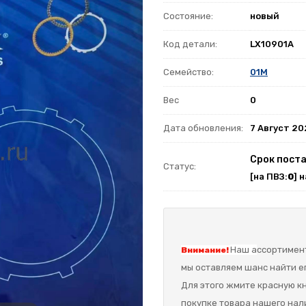
Состояние:
новый
Код детали:
LX10901A
Семейство:
01M
Вес
0
Дата обновления:
7 Август 2
Срок поста
Статус:
[на ПВЗ:
0
] 
Наш а
ссортимент
Внимание!
мы оставляем шанс найти ег
Для этого жмите красную кн
покупке товара нашего нал