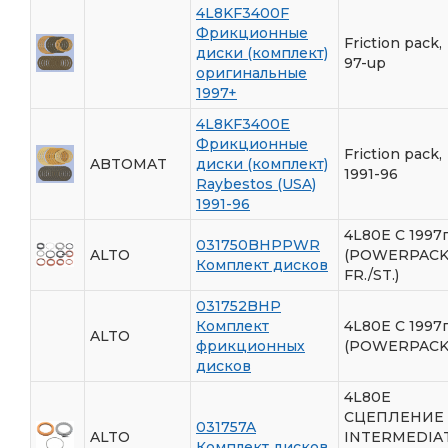
4L8KF3400F
Фрикционные
Friction pack,
диски (комплект)
97-up
оригинальные
1997+
4L8KF3400E
Фрикционные
Friction pack,
ABTOMAT
диски (комплект)
1991-96
Raybestos (USA)
1991-96
4L80E C 1997
031750BHPPWR
ALTO
(POWERPAC
Комплект дисков
FR./ST.)
031752BHP
Комплект
4L80E C 1997
ALTO
фрикционных
(POWERPACK
дисков
4L80E
СЦЕПЛЕНИЕ
031757A
ALTO
INTERMEDIA
Комплект дисков