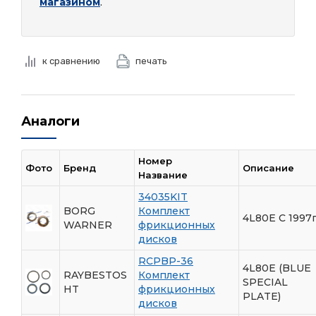
магазином
.
к сравнению
печать
Аналоги
Номер
Фото
Бренд
Описание
Название
34035KIT
BORG
Комплект
4L80E C 1997
WARNER
фрикционных
дисков
RCPBP-36
4L80E (BLUE
RAYBESTOS
Комплект
SPECIAL
HT
фрикционных
PLATE)
дисков