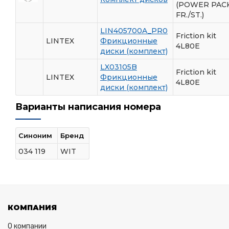
(POWER PAC
FR./ST.)
LIN405700A_PR0
Friction kit
LINTEX
Фрикционные
4L80E
диски (комплект)
LX03105B
Friction kit
LINTEX
Фрикционные
4L80E
диски (комплект)
Варианты написания номера
Синоним
Бренд
034 119
WIT
КОМПАНИЯ
О компании