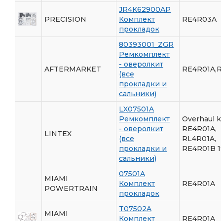
JR4K62900AP
PRECISION
Комплект
RE4R03A
прокладок
80393001_ZGR
Ремкомплект
- оверолкит
AFTERMARKET
RE4R01A,
(все
прокладки и
сальники)
LX07501A
Ремкомплект
Overhaul k
- оверолкит
RE4R01A,
LINTEX
(все
RL4R01A,
прокладки и
RE4R01B 
сальники)
07501A
MIAMI
Комплект
RE4R01A
POWERTRAIN
прокладок
T07502A
MIAMI
Комплект
RE4R01A