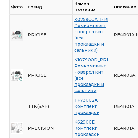
Номер
Фото
Бренд
Описание
Название
K075900A_PRI
Ремкомплект
- оверол кит
PRICISE
RE4R01A 1
(все
прокладки и
сальники)
K107900D_PRI
Ремкомплект
- оверол кит
PRICISE
RE4R03A
(все
прокладки и
сальники)
TF73002A
TTK(SAP)
Комплект
RE4R01A
прокладок
K62900D
PRECISION
Комплект
RE4R01A
прокладок