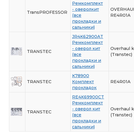
Ремкомплект
- оверолкит
OVERHAUL
TransPROFESSOR
(все
RE4R01A
прокладки и
сальники)
JR4K62900AT
Ремкомплект
- оверол кит
Overhaul ki
TRANSTEC
(все
(Transtec)
прокладки и
сальники)
K78900
TRANSTEC
Комплект
RE4R01A
прокладок
RE4K69900CT
Ремкомплект
- оверол кит
Overhaul ki
TRANSTEC
(все
(Transtec)
прокладки и
сальники)