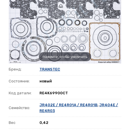
Нажмите, чтобы увеличить
Бренд:
TRANSTEC
Состояние:
новый
Код детали:
RE4K69900CT
JR402E / RE4R01A / RE4R01B
,
JR404E /
Семейство:
RE4R03
Вес
0,42