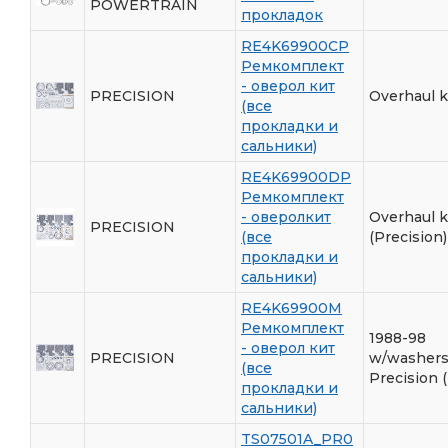
POWERTRAIN
прокладок
RE4K69900CP
Ремкомплект
- оверол кит
PRECISION
Overhaul k
(все
прокладки и
сальники)
RE4K69900DP
Ремкомплект
- оверолкит
Overhaul ki
PRECISION
(все
(Precision)
прокладки и
сальники)
RE4K69900M
Ремкомплект
1988-98
- оверол кит
PRECISION
w/washer
(все
Precision 
прокладки и
сальники)
TS07501A_PR0