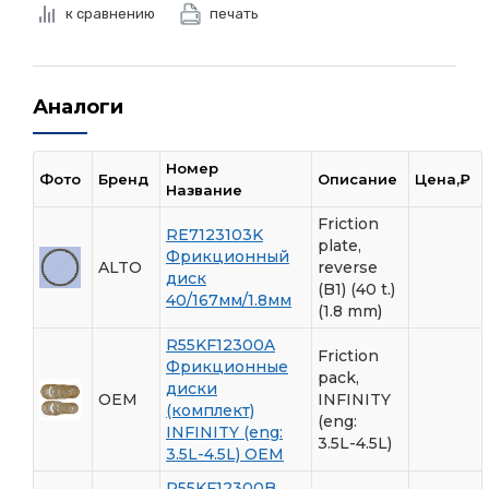
к сравнению
печать
Аналоги
Номер
Фото
Бренд
Описание
Цена,₽
Название
Friction
RE7123103K
plate,
Фрикционный
ALTO
reverse
диск
(B1) (40 t.)
40/167мм/1.8мм
(1.8 mm)
R55KF12300A
Friction
Фрикционные
pack,
диски
OEM
INFINITY
(комплект)
(eng:
INFINITY (eng:
3.5L-4.5L)
3.5L-4.5L) OEM
R55KF12300B