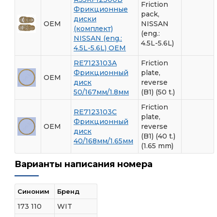
Friction
Фрикционные
pack,
диски
OEM
NISSAN
(комплект)
(eng.:
NISSAN (eng.:
4.5L-5.6L)
4.5L-5.6L) ОЕМ
RE7123103A
Friction
Фрикционный
plate,
OEM
диск
reverse
50/167мм/1.8мм
(B1) (50 t.)
Friction
RE7123103C
plate,
Фрикционный
OEM
reverse
диск
(B1) (40 t.)
40/168мм/1.65мм
(1.65 mm)
Варианты написания номера
Синоним
Бренд
173 110
WIT