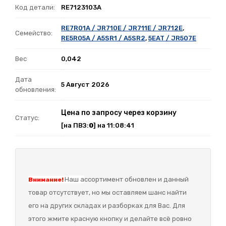
Код детали:
RE7123103A
RE7R01A / JR710E / JR711E / JR712E
,
Семейство:
RE5R05A / A5SR1 / A5SR2
,
5EAT / JR507E
Вес
0,042
Дата
5 Август 2026
обновления:
Цена по запросу через корзину
Статус:
[на ПВЗ:
0
] на 11:08:41
Наш а
ссортимент обновлен и данный
Внимание!
товар отсутствует, но мы оставляем шанс найти
его на других складах и разборках для Вас. Для
этого жмите красную кнопку и делайте всё ровно