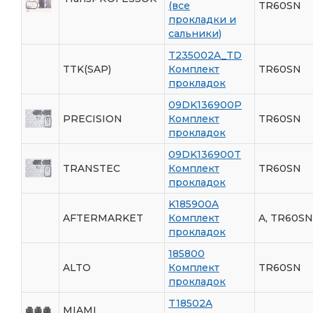
(все
TR60SN
прокладки и
сальники)
T235002A_TD
TTK(SAP)
Комплект
TR60SN
прокладок
09DK136900P
PRECISION
Комплект
TR60SN
прокладок
09DK136900T
TRANSTEC
Комплект
TR60SN
прокладок
K185900A
AFTERMARKET
Комплект
A, TR60SN
прокладок
185800
ALTO
Комплект
TR60SN
прокладок
T18502A
MIAMI