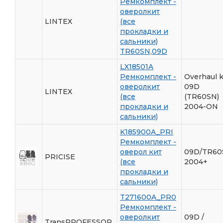
Ремкомплект -
оверолкит
LINTEX
(все
прокладки и
сальники)
TR60SN,09D
LX18501A
Ремкомплект -
Overhaul k
оверолкит
09D
LINTEX
(все
(TR60SN)
прокладки и
2004-ON
сальники)
K185900A_PRI
Ремкомплект -
оверол кит
09D/TR60
PRICISE
(все
2004+
прокладки и
сальники)
T271600A_PR0
Ремкомплект -
оверолкит
09D /
TransPROFESSOR