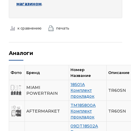
магазином
.
к сравнению
печать
Аналоги
Номер
Фото
Бренд
Описание
Название
18501A
MIAMI
Комплект
TR60SN
POWERTRAIN
прокладок
TM185800A
AFTERMARKET
Комплект
TR60SN
прокладок
09DT18502A