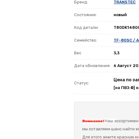
Бренд:
TRANSTEC
Состояние:
новый
Код детали:
T80DK1480
Семейство:
TF-80SC / A
Вес
3,3
Дата обновления:
6 Август 2
Цена по за
Статус:
[на ПВЗ:
0
] 
Наш а
ссортимент
Внимание!
мы оставляем шанс найти ег
Для этого жмите красную кн