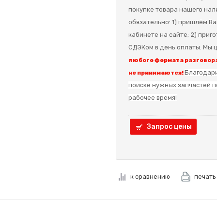
покупке товара нашего нал
обязательно: 1) пришлём Ва
кабинете на сайте; 2) приг
СДЭКом в день оплаты. Мы ц
любого формата разговора
Благодари
не принимаются!
поиске нужных запчастей п
рабочее время!
Запрос цены
к сравнению
печать