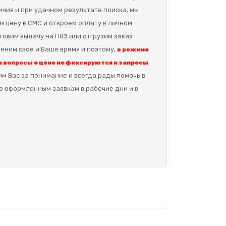
ичия и при удачном результате поиска, мы
м цену в СМС и откроем оплату в личном
отовим выдачу на ПВЗ или отгрузим заказ
еним своё и Ваше время и поэтому,
в режиме
 вопросы о цене не фиксируются и запросы
м Вас за понимание и в
сегда рады помочь в
о оформленным заявкам в рабочие дни и в