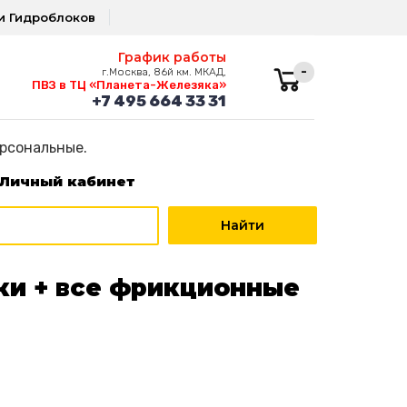
и Гидроблоков
График работы
-
г.Москва, 86й км. МКАД,
ПВЗ в ТЦ «Планета-Железяка»
+7 495 664 33 31
ерсональные.
Личный кабинет
ики + все фрикционные