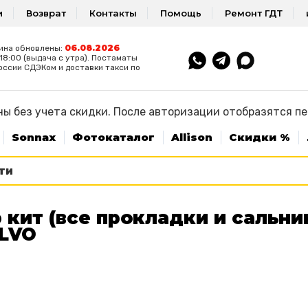
и
Возврат
Контакты
Помощь
Ремонт ГДТ
06.08.2026
ина обновлены:
8:00 (выдача с утра). Постаматы
оссии СДЭКом и доставки такси по
ы без учета скидки. После авторизации отобразятся п
Sonnax
Фотокаталог
Allison
Скидки %
 кит (все прокладки и сальн
OLVO