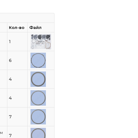
Кол-во
Файл
1
6
4
4
7
мм
7