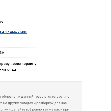
0V
F40 / AM6 / MXE
026
просу через корзину
на 10:55:44
 обновлен и данный товар отсутствует, но
о на других складах и разборках для Вас.
опку и делайте всё ровно так же как и при