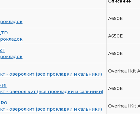
Описание
A650E
прокладок
_TD
A650E
прокладок
ZT
A650E
прокладок
Overhaul kit 
т - оверолкит (все прокладки и сальники)
PRI
A650E
т - оверол кит (все прокладки и сальники)
PR0
Overhaul Kit 
т - оверолкит (все прокладки и сальники)