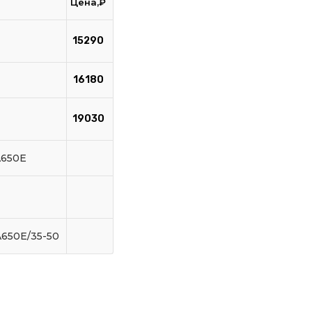
Цена,₽
15290
16180
19030
A650E
A650E/35-50