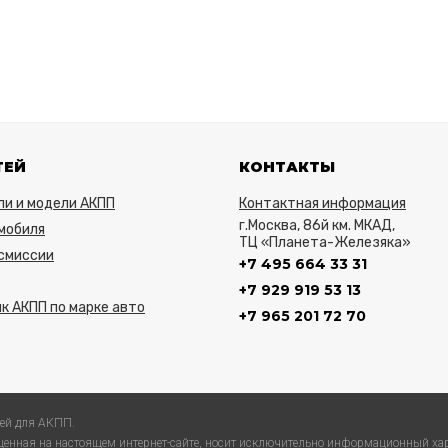
ТЕЙ
КОНТАКТЫ
ли и модели АКПП
Контактная информация
г.Москва, 86й км. МКАД,
мобиля
ТЦ «Планета-Железяка»
нсмиссии
+7 495 664 33 31
+7 929 919 53 13
к АКПП по марке авто
+7 965 201 72 70
ей для АКПП.
енная на настоящем интернет-сайте, носит исключительно информационный хар