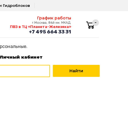
и Гидроблоков
График работы
-
г.Москва, 86й км. МКАД,
ПВЗ в ТЦ «Планета-Железяка»
+7 495 664 33 31
ерсональные.
Личный кабинет