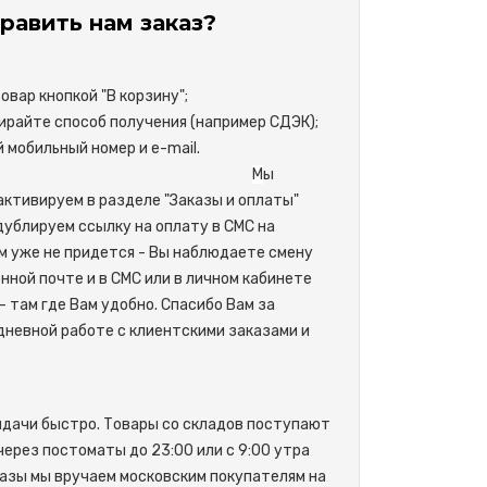
равить нам заказ?
вар кнопкой "В корзину";
райте способ получения (например СДЭК);
свой мобильный номер и e-mail.
М
ы
активируем в разделе "Заказы и оплаты"
одублируем ссылку на оплату в СМС на
м уже не придется - Вы наблюдаете смену
нной почте и в СМС или в личном кабинете
- там где Вам удобно. Спасибо Вам за
невной работе с клиентскими заказами и
ыдачи быстро. Товары со складов поступают
 через постоматы до 23:00 или с 9:00 утра
азы мы вручаем московским покупателям на