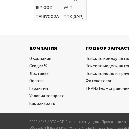
187 002
WIT
TF187002A
TTK(SAP)
КОМПАНИЯ
ПОДБОР ЗАПЧАС
О компании
Поиск по номеру дета
Скидки %
Поиск по модели авто
Доставка
Поиск по модели тра
Оплата
Фотокаталог
Гарантии
TRANStec - справочни
Условия возврата
Как заказать
2000-2026 АВТОМАТ. Все права защищены. Продажа запчаст
Обращаем Ваше внимание на то, что вся информация, размещ