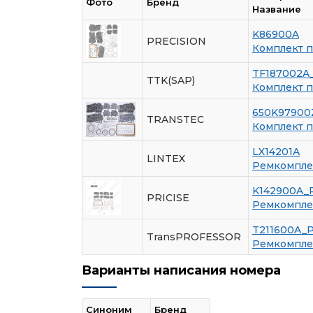
Фото
Бренд
Название
K86900A
PRECISION
Комплект 
TF187002A
TTK(SAP)
Комплект 
650K97900
TRANSTEC
Комплект 
LX14201A
LINTEX
Ремкомплек
K142900A_
PRICISE
Ремкомплек
T211600A_
TransPROFESSOR
Ремкомплек
Варианты написания номера
Синоним
Бренд