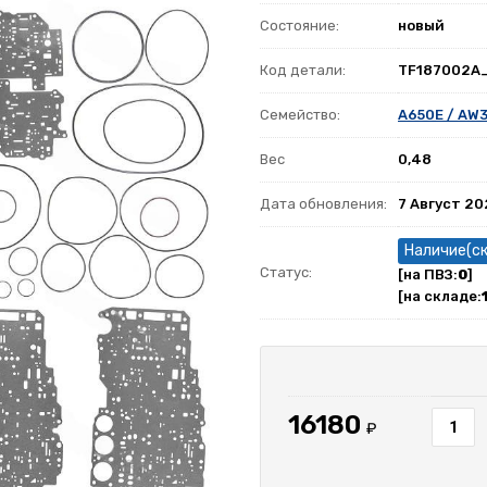
Состояние:
новый
Код детали:
TF187002A
Семейство:
A650E / AW
Вес
0,48
Дата обновления:
7 Август 2
Наличие(с
Статус:
[на ПВЗ:
0
]
[на складе:
16180
₽