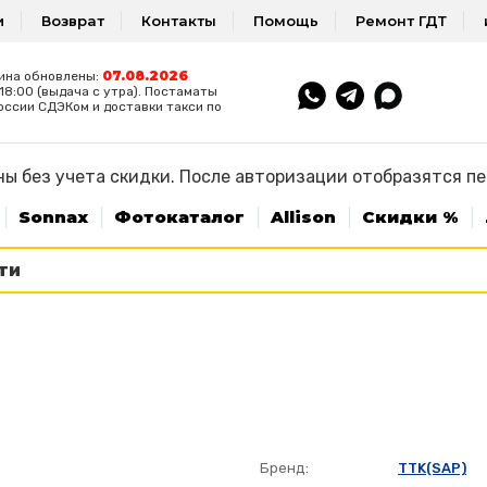
и
Возврат
Контакты
Помощь
Ремонт ГДТ
07.08.2026
ина обновлены:
8:00 (выдача с утра). Постаматы
оссии СДЭКом и доставки такси по
ы без учета скидки. После авторизации отобразятся п
Sonnax
Фотокаталог
Allison
Скидки %
Бренд:
TTK(SAP)