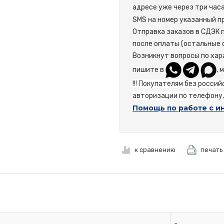
адресе уже через три час
SMS на номер указанный пр
Отправка заказов в СДЭК 
после оплаты (остальные 
Возникнут вопросы по хар
пишите в
, 
!!! Покупателям без росси
авторизации по телефону, 
Помощь по работе с и
к сравнению
печать