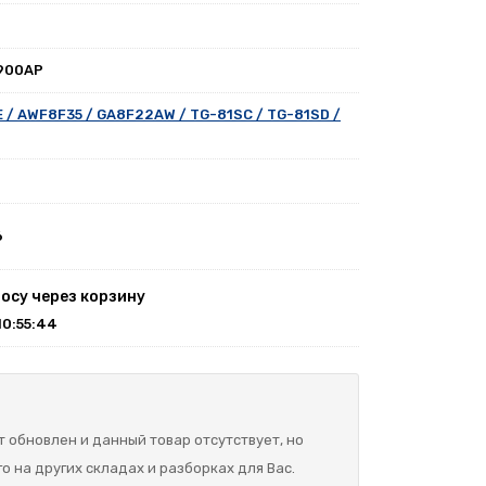
900AP
 / AWF8F35 / GA8F22AW / TG-81SC / TG-81SD /
6
осу через корзину
 10:55:44
 обновлен и данный товар отсутствует, но
о на других складах и разборках для Вас.