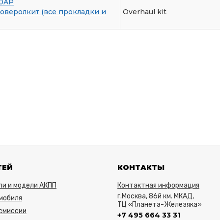
00AP
оверолкит (все прокладки и
Overhaul kit
ТЕЙ
КОНТАКТЫ
ли и модели АКПП
Контактная информация
г.Москва, 86й км. МКАД,
мобиля
ТЦ «Планета-Железяка»
нсмиссии
+7 495 664 33 31