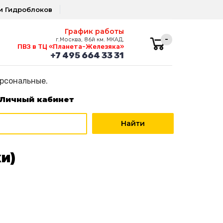
и Гидроблоков
График работы
-
г.Москва, 86й км. МКАД,
ПВЗ в ТЦ «Планета-Железяка»
+7 495 664 33 31
ерсональные.
Личный кабинет
и)