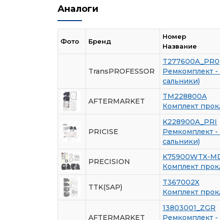
Аналоги
Номер
Фото
Бренд
Название
T277600A_PR0
TransPROFESSOR
Ремкомплект - 
сальники)
TM228800A
AFTERMARKET
Комплект прок
K228900A_PRI
PRICISE
Ремкомплект - 
сальники)
K75900WTX-M
PRECISION
Комплект прок
T367002X
TTK(SAP)
Комплект прок
13803001_ZGR
AFTERMARKET
Ремкомплект - 