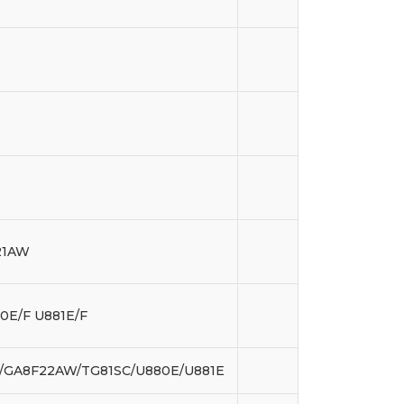
21AW
80E/F U881E/F
/GA8F22AW/TG81SC/U880E/U881E