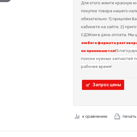
Для этого жмите красную кн
покупке товара нашего нал
обязательно: 1) пришлём Ва
кабинете на сайте; 2) приг
СДЭКом в день оплаты. Мы ц
любого формата разговора
Благодари
не принимаются!
поиске нужных запчастей п
рабочее время!
Запрос цены
к сравнению
печать