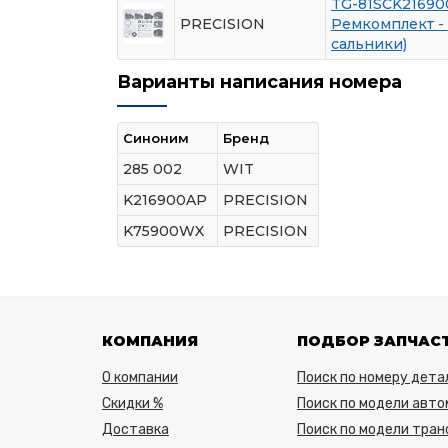
TG-81SCK2169
PRECISION
Ремкомплект - 
сальники)
Варианты написания номера
Синоним
Бренд
285 002
WIT
K216900AP
PRECISION
K75900WX
PRECISION
КОМПАНИЯ
ПОДБОР ЗАПЧАС
О компании
Поиск по номеру дета
Скидки %
Поиск по модели авто
Доставка
Поиск по модели тра