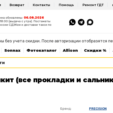
и
Возврат
Контакты
Помощь
Ремонт ГДТ
06.08.2026
ина обновлены:
8:00 (выдача с утра). Постаматы
оссии СДЭКом и доставки такси по
ы без учета скидки. После авторизации отобразятся п
Sonnax
Фотокаталог
Allison
Скидки %
кит (все прокладки и сальник
Бренд:
PRECISION