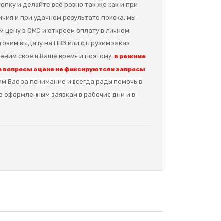
опку и делайте всё ровно так же как и при
ичия и при удачном результате поиска, мы
м цену в СМС и откроем оплату в личном
отовим выдачу на ПВЗ или отгрузим заказ
еним своё и Ваше время и поэтому,
в режиме
 вопросы о цене не фиксируются и запросы
м Вас за понимание и в
сегда рады помочь в
о оформленным заявкам в рабочие дни и в