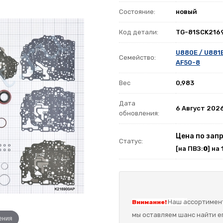
Состояние:
новый
Код детали:
TG-81SCK216
U880E / U881E
Семейство:
AF50-8
Вес
0,983
Дата
6 Август 202
обновления:
Цена по запр
Статус:
[на ПВЗ:
0
] на
Наш а
ссортимент
Внимание!
мы оставляем шанс найти ег
ения