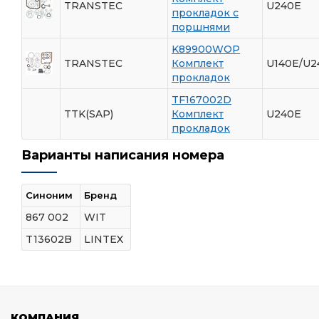
TRANSTEC
U240E
прокладок с
поршнями
K89900WOP
TRANSTEC
Комплект
U140E/U2
прокладок
TF167002D
TTK(SAP)
Комплект
U240E
прокладок
Варианты написания номера
Синоним
Бренд
867 002
WIT
T13602B
LINTEX
КОМПАНИЯ