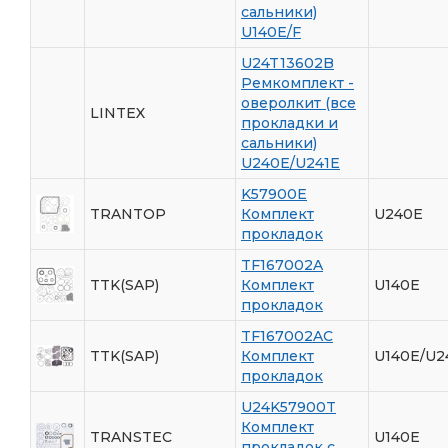
сальники)
U140E/F
U24T13602B
Ремкомплект -
оверолкит (все
LINTEX
прокладки и
сальники)
U240E/U241E
K57900E
TRANTOP
Комплект
U240E
прокладок
TF167002A
TTK(SAP)
Комплект
U140E
прокладок
TF167002AC
TTK(SAP)
Комплект
U140E/U2
прокладок
U24K57900T
Комплект
TRANSTEC
U140E
прокладок с