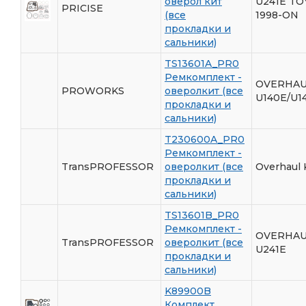
оверол кит
U241E T
PRICISE
(все
1998-ON
прокладки и
сальники)
TS13601A_PR0
Ремкомплект -
OVERHAU
PROWORKS
оверолкит (все
U140E/U1
прокладки и
сальники)
T230600A_PR0
Ремкомплект -
TransPROFESSOR
оверолкит (все
Overhaul 
прокладки и
сальники)
TS13601B_PR0
Ремкомплект -
OVERHAU
TransPROFESSOR
оверолкит (все
U241E
прокладки и
сальники)
K89900B
Комплект