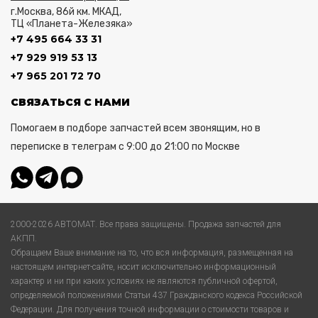
г.Москва, 86й км. МКАД,
ТЦ «Планета-Железяка»
+7 495 664 33 31
+7 929 919 53 13
+7 965 201 72 70
СВЯЗАТЬСЯ С НАМИ
Помогаем в подборе запчастей всем звонящим, но в
переписке в телеграм с 9:00 до 21:00 по Москве
2000-2026 АВТОМАТ. Все права защищены. Продажа запчастей для
АКПП.
Обращаем Ваше внимание на то, что вся информация, размещенная на
настоящем интернет-сайте, носит исключительно информационный
характер и ни при каких условиях не являются публичной офертой,
определяемой положениями Статьи 437 Гражданского кодекса Российской
Федерации. Для получения точной информации о стоимости товаров и