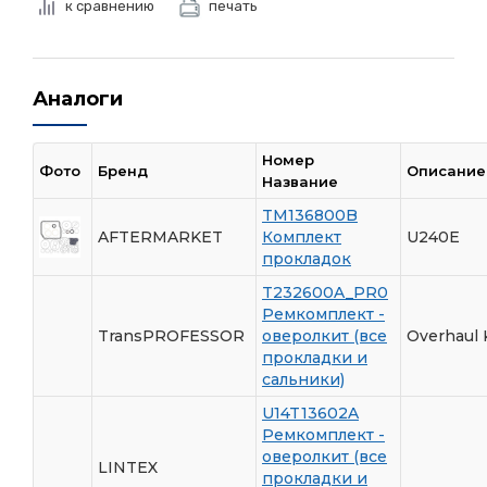
к сравнению
печать
Аналоги
Номер
Фото
Бренд
Описание
Название
TM136800B
AFTERMARKET
Комплект
U240E
прокладок
T232600A_PR0
Ремкомплект -
TransPROFESSOR
оверолкит (все
Overhaul 
прокладки и
сальники)
U14T13602A
Ремкомплект -
оверолкит (все
LINTEX
прокладки и