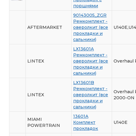
поршнями
90143005_ZGR
Ремкомплект -
AFTERMARKET
оверолкит (все
U140E,U1
прокладки и
сальники)
LX13601A
Ремкомплект -
LINTEX
оверолкит (все
Overhaul 
прокладки и
сальники)
LX13601B
Ремкомплект -
Overhaul 
LINTEX
оверолкит (все
2000-ON
прокладки и
сальники)
13601A
MIAMI
Комплект
U140E
POWERTRAIN
прокладок