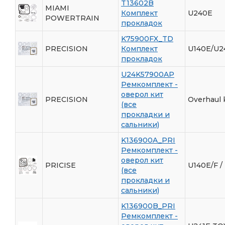
T13602B
MIAMI
Комплект
U240E
POWERTRAIN
прокладок
K75900FX_TD
PRECISION
Комплект
U140E/U2
прокладок
U24K57900AP
Ремкомплект -
оверол кит
PRECISION
Overhaul k
(все
прокладки и
сальники)
K136900A_PRI
Ремкомплект -
оверол кит
PRICISE
U140E/F /
(все
прокладки и
сальники)
K136900B_PRI
Ремкомплект -