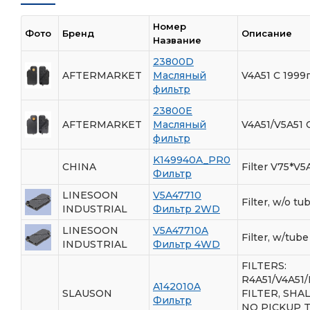
Номер
Фото
Бренд
Описание
Название
23800D
AFTERMARKET
Масляный
V4A51 С 1999
фильтр
23800E
AFTERMARKET
Масляный
V4A51/V5A51 
фильтр
K149940A_PR0
CHINA
Filter V75*V5
Фильтр
LINESOON
V5A47710
Filter, w/o tu
INDUSTRIAL
Фильтр 2WD
LINESOON
V5A47710A
Filter, w/tub
INDUSTRIAL
Фильтр 4WD
FILTERS:
R4A51/V4A51/
A142010A
SLAUSON
FILTER, SHA
Фильтр
NO PICKUP T