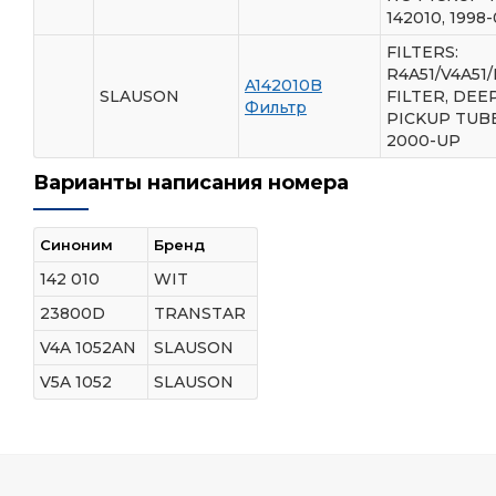
142010, 1998
FILTERS:
R4A51/V4A51/
A142010B
SLAUSON
FILTER, DEEP
Фильтр
PICKUP TUBE
2000-UP
Варианты написания номера
Синоним
Бренд
142 010
WIT
23800D
TRANSTAR
V4A 1052AN
SLAUSON
V5A 1052
SLAUSON