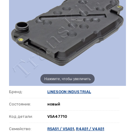
Нажмите, чтобы увеличить
Бренд:
LINESOON INDUSTRIAL
Состояние:
новый
Код детали:
V5A47710
Семейство:
R5A51 / V5A51
,
R4A51 / V4A51