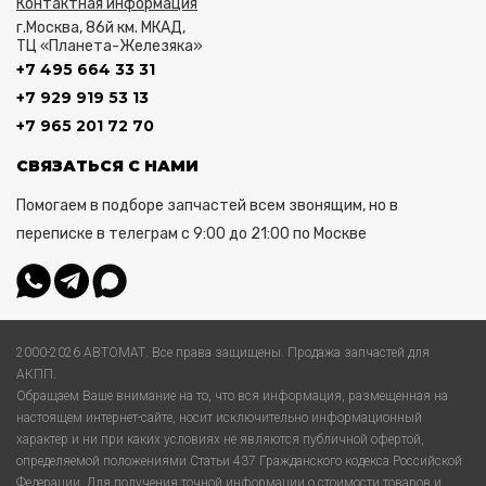
Контактная информация
г.Москва, 86й км. МКАД,
ТЦ «Планета-Железяка»
+7 495 664 33 31
+7 929 919 53 13
+7 965 201 72 70
СВЯЗАТЬСЯ С НАМИ
Помогаем в подборе запчастей всем звонящим, но в
переписке в телеграм с 9:00 до 21:00 по Москве
2000-2026 АВТОМАТ. Все права защищены. Продажа запчастей для
АКПП.
Обращаем Ваше внимание на то, что вся информация, размещенная на
настоящем интернет-сайте, носит исключительно информационный
характер и ни при каких условиях не являются публичной офертой,
определяемой положениями Статьи 437 Гражданского кодекса Российской
Федерации. Для получения точной информации о стоимости товаров и