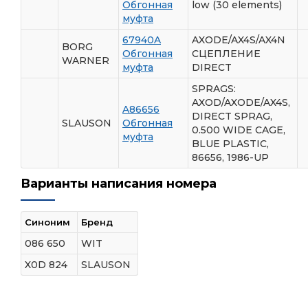
Обгонная
low (30 elements)
муфта
67940A
AXODE/AX4S/AX4N
BORG
Обгонная
СЦЕПЛЕНИЕ
WARNER
муфта
DIRECT
SPRAGS:
AXOD/AXODE/AX4S,
A86656
DIRECT SPRAG,
SLAUSON
Обгонная
0.500 WIDE CAGE,
муфта
BLUE PLASTIC,
86656, 1986-UP
Варианты написания номера
Синоним
Бренд
086 650
WIT
X0D 824
SLAUSON