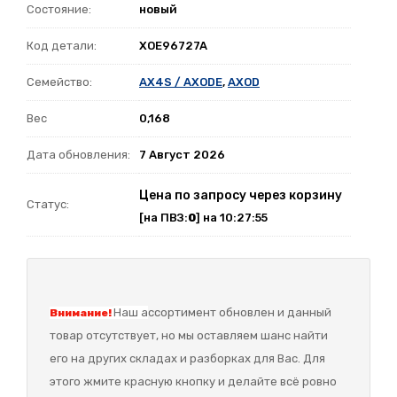
Состояние:
новый
Код детали:
XOE96727A
Семейство:
AX4S / AXODE
,
AXOD
Вес
0,168
Дата обновления:
7 Август 2026
Цена по запросу через корзину
Статус:
[на ПВЗ:
0
] на 10:27:55
Наш а
ссортимент обновлен и данный
Внимание!
товар отсутствует, но мы оставляем шанс найти
его на других складах и разборках для Вас. Для
этого жмите красную кнопку и делайте всё ровно