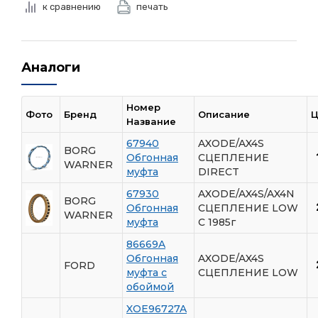
к сравнению
печать
Аналоги
Номер
Фото
Бренд
Описание
Ц
Название
67940
AXODE/AX4S
BORG
Обгонная
СЦЕПЛЕНИЕ
WARNER
муфта
DIRECT
67930
AXODE/AX4S/AX4N
BORG
Обгонная
СЦЕПЛЕНИЕ LOW
WARNER
муфта
C 1985г
86669A
Обгонная
AXODE/AX4S
FORD
муфта c
СЦЕПЛЕНИЕ LOW
обоймой
XOE96727A