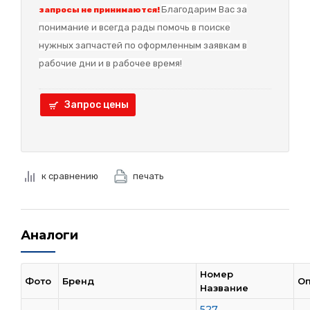
Благодарим Вас за
запросы не принимаются!
понимание и в
сегда рады помочь в поиске
нужных запчастей по оформленным заявкам в
рабочие дни и в рабочее время!
Запрос цены
к сравнению
печать
Аналоги
Номер
Фото
Бренд
О
Название
527