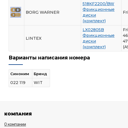
518KF2200/BW
Фрикционные
BORG WARNER
Fr
диски
(комплект)
LX02805B
Fr
Фрикционные
46
LINTEX
диски
47
(комплект)
(A
Варианты написания номера
Синоним
Бренд
022 119
WIT
КОМПАНИЯ
О компании