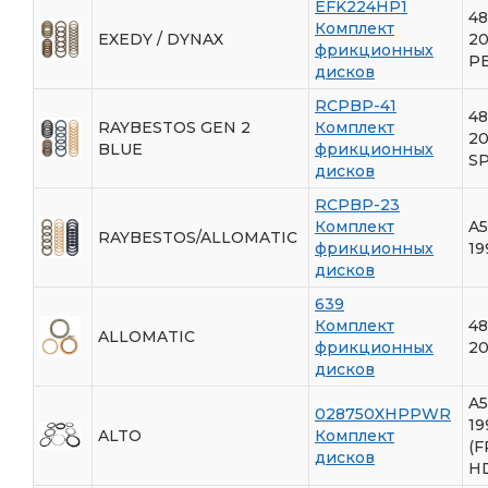
EFK224HP1
48
Комплект
EXEDY / DYNAX
20
фрикционных
P
дисков
RCPBP-41
48
RAYBESTOS GEN 2
Комплект
20
BLUE
фрикционных
SP
дисков
RCPBP-23
Комплект
A5
RAYBESTOS/ALLOMATIC
фрикционных
19
дисков
639
Комплект
48
ALLOMATIC
фрикционных
20
дисков
A5
028750XHPPWR
19
ALTO
Комплект
(F
дисков
H