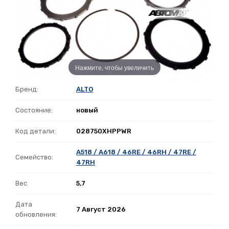
Нажмите, чтобы увеличить
Бренд:
ALTO
Состояние:
новый
Код детали:
028750XHPPWR
A518 / A618 / 46RE / 46RH / 47RE /
Семейство:
47RH
Вес
5,7
Дата
7 Август 2026
обновления: