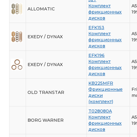
Комплект
A5
ALLOMATIC
фрикционных
19
дисков
EFK153
Комплект
A5
EXEDY / DYNAX
фрикционных
19
дисков
EFK196
Комплект
A5
EXEDY / DYNAX
фрикционных
19
дисков
KB225MFR
Фрикционные
Fr
OLD TRANSTAR
диски
mo
(комплект)
T028080A
Комплект
A5
BORG WARNER
фрикционных
19
дисков