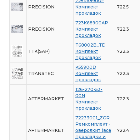
725K68900F
PRECISION
Комплект
722.5
прокладок
723K68900AP
PRECISION
Комплект
722.3
прокладок
T68002B_TD
TTK(SAP)
Комплект
722.3
прокладок
K55900D
TRANSTEC
Комплект
722.3
прокладок
126-270-53-
00N
AFTERMARKET
722.3
Комплект
прокладок
72233001_ZGR
Ремкомплект -
AFTERMARKET
оверолкит (все
722.4
прокладки и