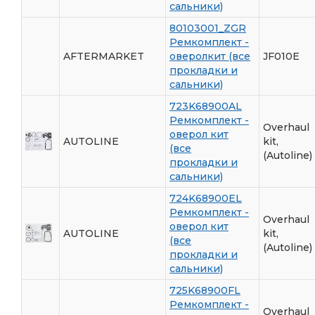
сальники)
80103001_ZGR
Ремкомплект -
AFTERMARKET
оверолкит (все
JF010E
прокладки и
сальники)
723K68900AL
Ремкомплект -
Overhaul
оверол кит
AUTOLINE
kit,
(все
(Autoline)
прокладки и
сальники)
724K68900EL
Ремкомплект -
Overhaul
оверол кит
AUTOLINE
kit,
(все
(Autoline)
прокладки и
сальники)
725K68900FL
Ремкомплект -
Overhaul