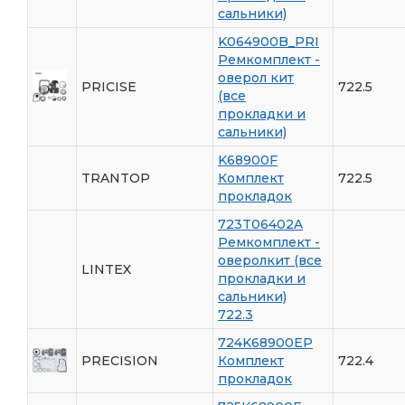
сальники)
K064900B_PRI
Ремкомплект -
оверол кит
PRICISE
722.5
(все
прокладки и
сальники)
K68900F
TRANTOP
Комплект
722.5
прокладок
723T06402A
Ремкомплект -
оверолкит (все
LINTEX
прокладки и
сальники)
722.3
724K68900EP
PRECISION
Комплект
722.4
прокладок