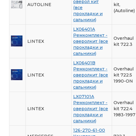
оверол кит
AUTOLINE
kit,
(все
(Autoline)
прокладки и
сальники)
LX06401A
Ремкомплект -
Overhaul
LINTEX
оверолкит (все
kit 722.3
прокладки и
сальники)
LX06401B
Ремкомплект -
Overhaul
LINTEX
оверолкит (все
kit 722.5
прокладки и
1990-ON
сальники)
LX07101A
Ремкомплект -
Overhaul
LINTEX
оверолкит (все
kit 722.4
прокладки и
1983-1997
сальники)
126-270-61-00