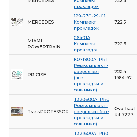
MERCEDES
Комплект
722.3
прокладок
129-270-29-01
MERCEDES
Комплект
722.5
прокладок
06401A
MIAMI
Комплект
722.3
POWERTRAIN
прокладок
K071900A_PRI
Ремкомплект -
оверол кит
722.4
PRICISE
(все
1984-97
прокладки и
сальники)
T320600A_PR0
Ремкомплект -
Overhaul
TransPROFESSOR
оверолкит (все
Kit 722.3
прокладки и
сальники)
T321600A_PR0