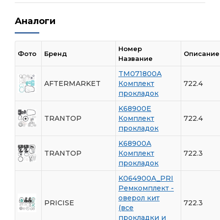
Аналоги
Номер
Фото
Бренд
Описание
Название
TM071800A
AFTERMARKET
Комплект
722.4
прокладок
K68900E
TRANTOP
Комплект
722.4
прокладок
K68900A
TRANTOP
Комплект
722.3
прокладок
K064900A_PRI
Ремкомплект -
оверол кит
PRICISE
722.3
(все
прокладки и