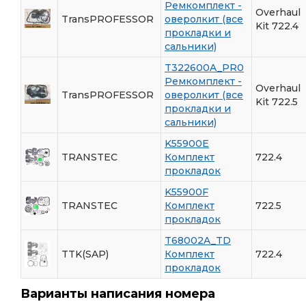
Ремкомплект -
Overhaul
TransPROFESSOR
оверолкит (все
Kit 722.4
прокладки и
сальники)
T322600A_PR0
Ремкомплект -
Overhaul
TransPROFESSOR
оверолкит (все
Kit 722.5
прокладки и
сальники)
K55900E
TRANSTEC
Комплект
722.4
прокладок
K55900F
TRANSTEC
Комплект
722.5
прокладок
T68002A_TD
TTK(SAP)
Комплект
722.4
прокладок
Варианты написания номера