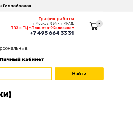
и Гидроблоков
График работы
-
г.Москва, 86й км. МКАД,
ПВЗ в ТЦ «Планета-Железяка»
+7 495 664 33 31
ерсональные.
Личный кабинет
ки)