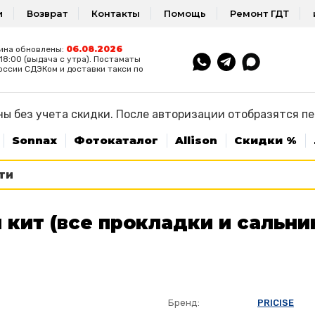
и
Возврат
Контакты
Помощь
Ремонт ГДТ
06.08.2026
ина обновлены:
8:00 (выдача с утра). Постаматы
оссии СДЭКом и доставки такси по
ы без учета скидки. После авторизации отобразятся п
Sonnax
Фотокаталог
Allison
Скидки %
 кит (все прокладки и сальни
Бренд:
PRICISE