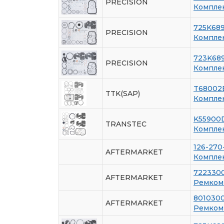
PRECISION
Компле
725K68
PRECISION
Компле
723K68
PRECISION
Компле
T68002
TTK(SAP)
Компле
K55900
TRANSTEC
Компле
126-270
AFTERMARKET
Компле
722330
AFTERMARKET
Ремкомп
801030
AFTERMARKET
Ремкомп