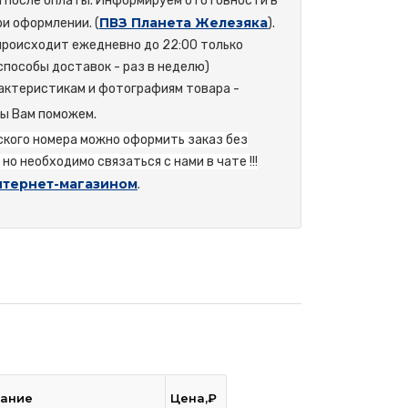
а после оплаты. Информируем о готовности в
ПВЗ Планета Железяка
и оформлении. (
).
происходит ежедневно до 22:00 только
способы доставок - раз в неделю)
актеристикам и фотографиям товара -
мы Вам поможем.
йского номера можно оформить заказ без
но необходимо связаться с нами в чате !!!
нтернет-магазином
.
ание
Цена,₽