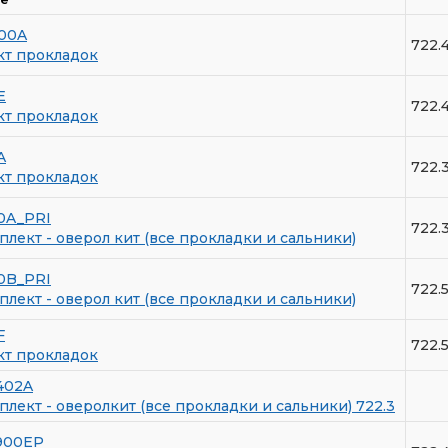
00A
722.
кт прокладок
E
722.
кт прокладок
A
722.
кт прокладок
0A_PRI
722.
лект - оверол кит (все прокладки и сальники)
0B_PRI
722.
лект - оверол кит (все прокладки и сальники)
F
722.
кт прокладок
402A
лект - оверолкит (все прокладки и сальники) 722.3
900EP