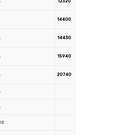
4
12320
5
14400
3
14430
3
15940
3
20740
3
4
0E