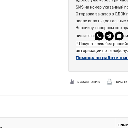
адресе уже через три час
SMS на номер указанный пр
Отправка заказов в СДЭК 
после оплаты (остальные 
Возникнут вопросы по хар
пишите в
, 
!!! Покупателям без росси
авторизации по телефону, 
Помощь по работе с и
к сравнению
печать
Опис
ие