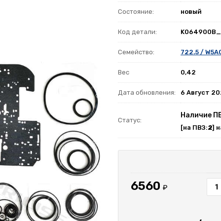
Состояние:
новый
Код детали:
K064900B_
Семейство:
722.5 / W5A
Вес
0,42
Дата обновления:
6 Август 2
Наличие П
Статус:
[на ПВЗ:
2
] 
6560
₽