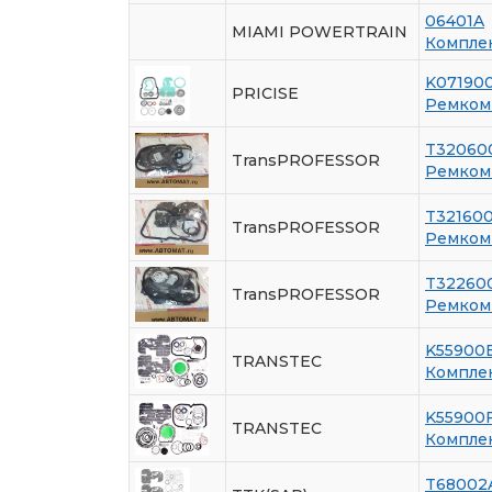
06401A
MIAMI POWERTRAIN
Компле
K07190
PRICISE
Ремкомп
T32060
TransPROFESSOR
Ремкомп
T32160
TransPROFESSOR
Ремкомп
T32260
TransPROFESSOR
Ремкомп
K55900
TRANSTEC
Компле
K55900
TRANSTEC
Компле
T68002