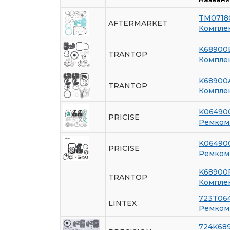
TM0718
AFTERMARKET
Компле
K68900
TRANTOP
Компле
K68900
TRANTOP
Компле
K06490
PRICISE
Ремкомп
K06490
PRICISE
Ремкомп
K68900
TRANTOP
Компле
723T06
LINTEX
Ремкомп
724K68