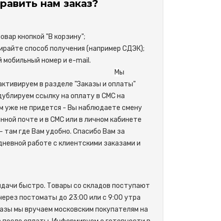
равить нам заказ?
вар кнопкой "В корзину";
райте способ получения (например СДЭК);
свой мобильный номер и e-mail.
М
ы
активируем в разделе "Заказы и оплаты"
одублируем ссылку на оплату в СМС на
м уже не придется - Вы наблюдаете смену
нной почте и в СМС или в личном кабинете
- там где Вам удобно. Спасибо Вам за
невной работе с клиентскими заказами и
ыдачи быстро. Товары со складов поступают
 через постоматы до 23:00 или с 9:00 утра
азы мы вручаем московским покупателям на