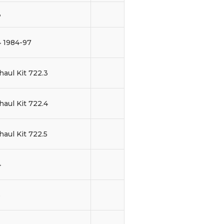
3
4 1984-97
aul Kit 722.3
aul Kit 722.4
aul Kit 722.5
4
5