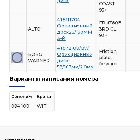
диск
COAST
95+
4T8111704
FR 4T80E
Фрикционный
ALTO
3RD CL
диск26/150ММ
93+
3-Й
4T872100/BW
Friction
BORG
Фрикционный
plate,
WARNER
диск
forward
53/163мм/2.0мм
Варианты написания номера
Синоним
Бренд
094 100
WIT