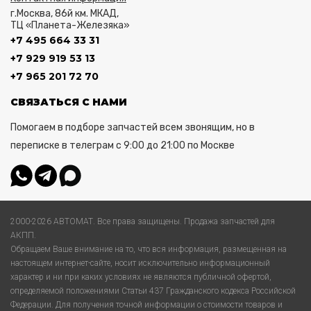
г.Москва, 86й км. МКАД,
ТЦ «Планета-Железяка»
+7 495 664 33 31
+7 929 919 53 13
+7 965 201 72 70
СВЯЗАТЬСЯ С НАМИ
Помогаем в подборе запчастей всем звонящим, но в
переписке в телеграм с 9:00 до 21:00 по Москве
2000-2026 АВТОМАТ. Все права защищены. Продажа запчастей для
АКПП.
Обращаем Ваше внимание на то, что вся информация, размещенная на
настоящем интернет-сайте, носит исключительно информационный
характер и ни при каких условиях не являются публичной офертой,
определяемой положениями Статьи 437 Гражданского кодекса Российской
Федерации. Для получения точной информации о стоимости товаров и