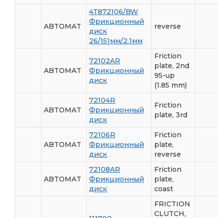
4T872106/BW
Фрикционный
ABTOMAT
reverse
диск
26/151мм/2.1мм
Friction
72102AR
plate, 2nd
ABTOMAT
Фрикционный
95-up
диск
(1.85 mm)
72104R
Friction
ABTOMAT
Фрикционный
plate, 3rd
диск
72106R
Friction
ABTOMAT
Фрикционный
plate,
диск
reverse
72108AR
Friction
ABTOMAT
Фрикционный
plate,
диск
coast
FRICTION
CLUTCH,