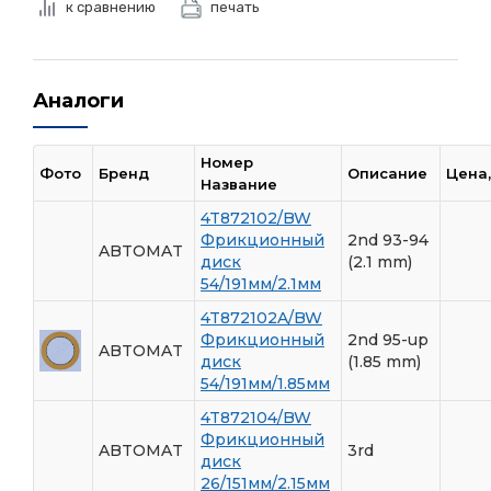
к сравнению
печать
Аналоги
Номер
Фото
Бренд
Описание
Цена
Название
4T872102/BW
Фрикционный
2nd 93-94
ABTOMAT
диск
(2.1 mm)
54/191мм/2.1мм
4T872102A/BW
Фрикционный
2nd 95-up
ABTOMAT
диск
(1.85 mm)
54/191мм/1.85мм
4T872104/BW
Фрикционный
ABTOMAT
3rd
диск
26/151мм/2.15мм