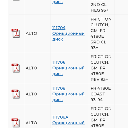
диск
2ND CL
HEG 95+
FRICTION
CLUTCH,
111704
GM, FR
ALTO
Фрикционный
4T80E
диск
3RD CL
93+
FRICTION
111706
CLUTCH,
ALTO
Фрикционный
GM, FR
диск
4T80E
REV 93+
111708
FR 4T80E
ALTO
Фрикционный
COAST
диск
93-94
FRICTION
CLUTCH,
111708A
GM, FR
ALTO
Фрикционный
4T80E