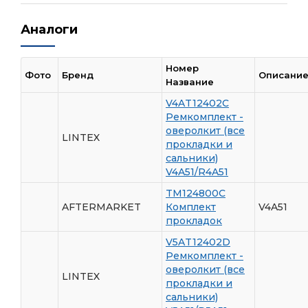
Аналоги
Номер
Фото
Бренд
Описани
Название
V4AT12402C
Ремкомплект -
оверолкит (все
LINTEX
прокладки и
сальники)
V4A51/R4A51
TM124800C
AFTERMARKET
Комплект
V4A51
прокладок
V5AT12402D
Ремкомплект -
оверолкит (все
LINTEX
прокладки и
сальники)