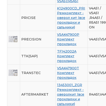
V5A51/R5A51
K124900CD_PRI
V4A51 /
Ремкомплект -
V5A51
PRICISE
оверол кит (все
,R4A51 /
прокладки и
R5A51 199
сальники)
ON
V5AK47900P
PRECISION
Комплект
V4A51/V5
прокладок
TF142002A
TTK(SAP)
Комплект
V4A51/V5
прокладок
V5AK47900T
TRANSTEC
Комплект
V4A51/V5
прокладок
13453001_ZGR
Ремкомплект -
AFTERMARKET
оверолкит (все
R4A51,V4A
прокладки и
сальники)