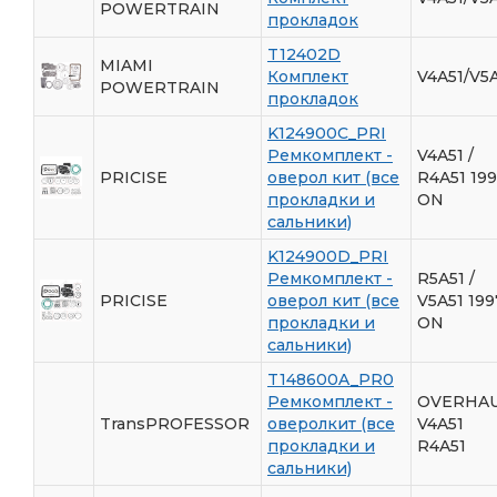
POWERTRAIN
прокладок
T12402D
MIAMI
Комплект
V4A51/V5
POWERTRAIN
прокладок
K124900C_PRI
Ремкомплект -
V4A51 /
PRICISE
оверол кит (все
R4A51 199
прокладки и
ON
сальники)
K124900D_PRI
Ремкомплект -
R5A51 /
PRICISE
оверол кит (все
V5A51 199
прокладки и
ON
сальники)
T148600A_PR0
Ремкомплект -
OVERHA
TransPROFESSOR
оверолкит (все
V4A51
прокладки и
R4A51
сальники)