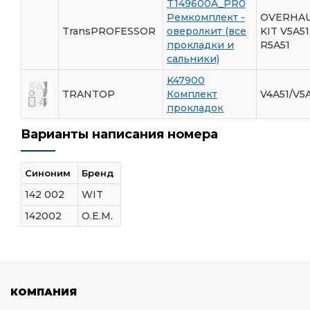
T149600A_PR0
Ремкомплект -
OVERHA
TransPROFESSOR
оверолкит (все
KIT V5A51
прокладки и
R5A51
сальники)
K47900
TRANTOP
Комплект
V4A51/V5
прокладок
Варианты написания номера
Синоним
Бренд
142 002
WIT
142002
O.E.M.
КОМПАНИЯ