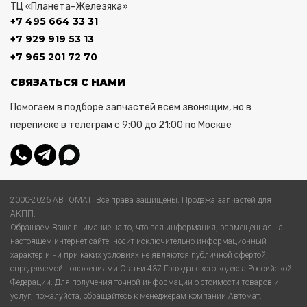
ТЦ «Планета-Железяка»
+7 495 664 33 31
+7 929 919 53 13
+7 965 201 72 70
СВЯЗАТЬСЯ С НАМИ
Помогаем в подборе запчастей всем звонящим, но в
переписке в телеграм с 9:00 до 21:00 по Москве
2000-2026 АВТОМАТ. Все права защищены. Продажа запчастей для
АКПП.
Обращаем Ваше внимание на то, что вся информация, размещенная на
настоящем интернет-сайте, носит исключительно информационный
характер и ни при каких условиях не являются публичной офертой,
определяемой положениями Статьи 437 Гражданского кодекса Российской
Федерации. Для получения точной информации о стоимости товаров и
услуг, пожалуйста, обращайтесь к менеджерам компании Автомат.