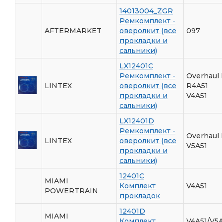
14013004_ZGR
Ремкомплект -
AFTERMARKET
оверолкит (все
097
прокладки и
сальники)
LX12401C
Ремкомплект -
Overhaul 
LINTEX
оверолкит (все
R4A51
прокладки и
V4A51
сальники)
LX12401D
Ремкомплект -
Overhaul 
LINTEX
оверолкит (все
V5A51
прокладки и
сальники)
12401C
MIAMI
Комплект
V4A51
POWERTRAIN
прокладок
12401D
MIAMI
Комплект
V4A51/V5