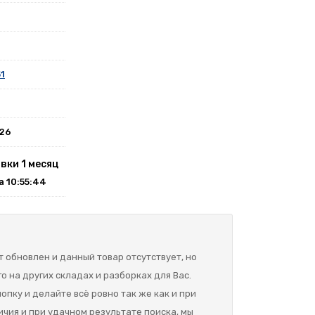
51
026
вки 1 месяц
на 10:55:44
 обновлен и данный товар отсутствует, но
о на других складах и разборках для Вас.
опку и делайте всё ровно так же как и при
ичия и при удачном результате поиска, мы