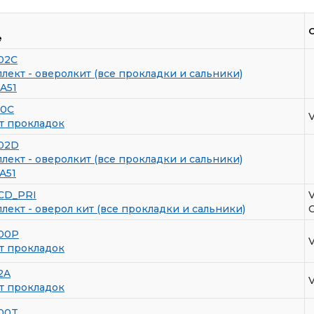
е
02C
ект - оверолкит (все прокладки и сальники)
A51
00C
т прокладок
02D
ект - оверолкит (все прокладки и сальники)
A51
CD_PRI
V
ект - оверол кит (все прокладки и сальники)
00P
т прокладок
2A
т прокладок
00T