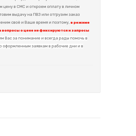
м цену в СМС и откроем оплату в личном
отовим выдачу на ПВЗ или отгрузим заказ
еним своё и Ваше время и поэтому,
в режиме
 вопросы о цене не фиксируются и запросы
м Вас за понимание и в
сегда рады помочь в
о оформленным заявкам в рабочие дни и в