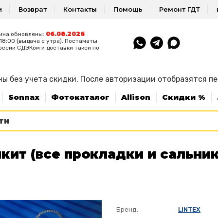
и
Возврат
Контакты
Помощь
Ремонт ГДТ
06.08.2026
ина обновлены:
8:00 (выдача с утра). Постаматы
оссии СДЭКом и доставки такси по
ы без учета скидки. После авторизации отобразятся п
Sonnax
Фотокаталог
Allison
Скидки %
кит (все прокладки и сальник
Бренд:
LINTEX