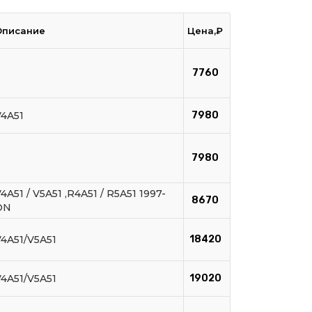
Описание
Цена,₽
7760
V4A51
7980
7980
4A51 / V5A51 ,R4A51 / R5A51 1997-
8670
ON
V4A51/V5A51
18420
V4A51/V5A51
19020