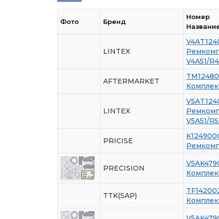
Номер
Фото
Бренд
Названи
V4AT124
LINTEX
Ремкомпл
V4A51/R4
TM1248
AFTERMARKET
Комплек
V5AT124
LINTEX
Ремкомпл
V5A51/R5
K124900
PRICISE
Ремкомпл
V5AK479
PRECISION
Комплек
TF14200
TTK(SAP)
Комплек
V5AK479