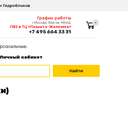
и Гидроблоков
График работы
-
г.Москва, 86й км. МКАД,
ПВЗ в ТЦ «Планета-Железяка»
+7 495 664 33 31
ерсональные.
Личный кабинет
и)