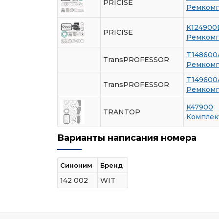
PRICISE
Ремкомпл
K124900
PRICISE
Ремкомпл
T148600
TransPROFESSOR
Ремкомпл
T149600
TransPROFESSOR
Ремкомпл
K47900
TRANTOP
Комплек
Варианты написания номера
Синоним
Бренд
142 002
WIT