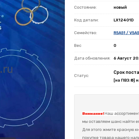
Состояние:
новый
Код детали:
LX12401D
Семейство:
R5A51 / V5A
Вес
0
Дата обновления:
6 Август 2
Срок поста
Статус:
[на ПВЗ:
0
] 
Наш а
ссортимент
Внимание!
мы оставляем шанс найти ег
Для этого жмите красную кн
покупке товара нашего нал