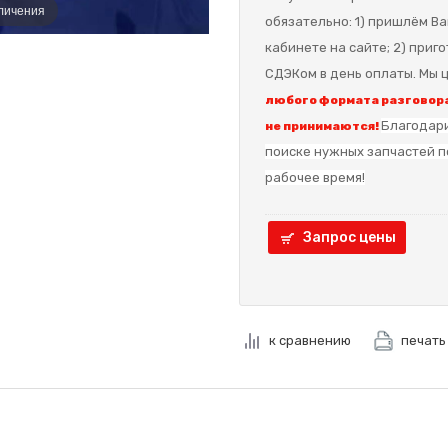
еличения
обязательно: 1) пришлём Ва
кабинете на сайте; 2) приг
СДЭКом в день оплаты. Мы ц
любого формата разговора
Благодари
не принимаются!
поиске нужных запчастей п
рабочее время!
Запрос цены
к сравнению
печать