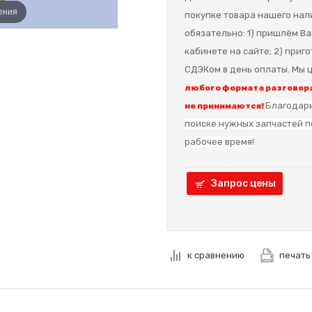
ения
покупке товара нашего нал
обязательно: 1) пришлём Ва
кабинете на сайте; 2) приг
СДЭКом в день оплаты. Мы ц
любого формата разговора
Благодари
не принимаются!
поиске нужных запчастей п
рабочее время!
Запрос цены
к сравнению
печать