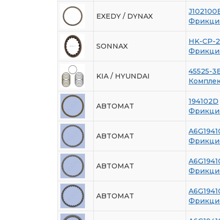
J102100
EXEDY / DYNAX
Фрикци
HK-CP-2
SONNAX
Фрикцио
45525-3
KIA / HYUNDAI
Комплек
194102D
ABTOMAT
Фрикци
A6G1941
ABTOMAT
Фрикцио
A6G1941
ABTOMAT
Фрикцио
A6G1941
ABTOMAT
Фрикцио