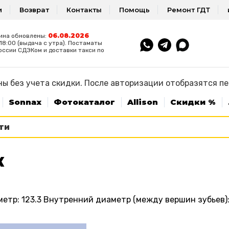
и
Возврат
Контакты
Помощь
Ремонт ГДТ
06.08.2026
ина обновлены:
8:00 (выдача с утра). Постаматы
оссии СДЭКом и доставки такси по
ы без учета скидки. После авторизации отобразятся п
Sonnax
Фотокаталог
Allison
Скидки %
К
тр: 123.3 Внутренний диаметр (между вершин зубьев): 1