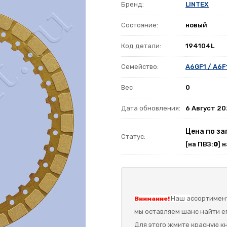
Бренд:
LINTEX
Состояние:
новый
Код детали:
194104L
Семейство:
A6GF1 / A6F
Вес
0
Дата обновления:
6 Август 2
Цена по за
Статус:
[на ПВЗ:
0
] 
Наш а
ссортимент
Внимание!
мы оставляем шанс найти ег
Для этого жмите красную кн