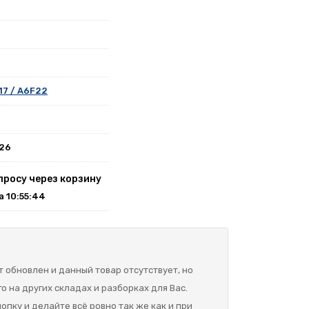
17 / A6F22
026
просу через корзину
на 10:55:44
 обновлен и данный товар отсутствует, но
о на других складах и разборках для Вас.
опку и делайте всё ровно так же как и при