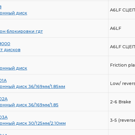
B
A6LF СЦЕ
онный диск
A6LF
н блокировки гдт
B000
A6LF СЦЕ
т дисков
Friction pl
онный диск
01A
Low/ rever
нный диск 36/169мм/1.85мм
02A
2-6 Brake
нный диск 36/169мм/1.85
03A
3-5 (revers
нный диск 30/125мм/2.10мм