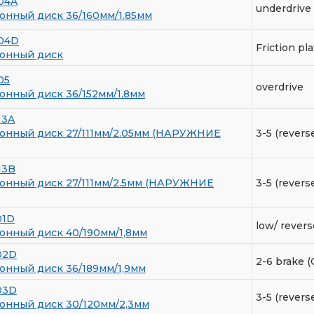
04A
underdrive
нный диск 36/160мм/1.85мм
04D
Friction pl
онный диск
05
overdrive
нный диск 36/152мм/1.8мм
13A
нный диск 27/111мм/2.05мм (НАРУЖНИЕ
3-5 (revers
13B
нный диск 27/111мм/2.5мм (НАРУЖНИЕ
3-5 (revers
01D
low/ rever
нный диск 40/190мм/1,8мм
02D
2-6 brake 
нный диск 36/189мм/1,9мм
03D
3-5 (revers
нный диск 30/120мм/2,3мм