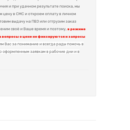
ичия и при удачном результате поиска, мы
м цену в СМС и откроем оплату в личном
отовим выдачу на ПВЗ или отгрузим заказ
еним своё и Ваше время и поэтому,
в режиме
 вопросы о цене не фиксируются и запросы
м Вас за понимание и в
сегда рады помочь в
о оформленным заявкам в рабочие дни и в