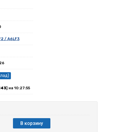
0
F2 / A6LF3
026
клад)
143
] на 10:27:55
В корзину