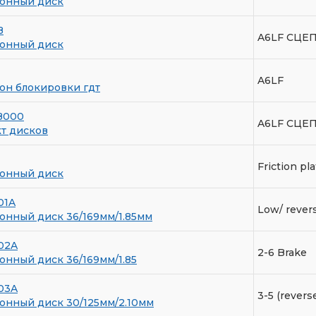
онный диск
B
A6LF СЦЕ
онный диск
A6LF
н блокировки гдт
B000
A6LF СЦЕ
т дисков
Friction pl
онный диск
01A
Low/ rever
нный диск 36/169мм/1.85мм
02A
2-6 Brake
нный диск 36/169мм/1.85
03A
3-5 (revers
нный диск 30/125мм/2.10мм