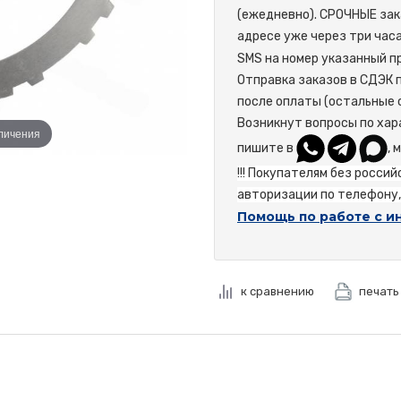
(ежедневно). СРОЧНЫЕ зак
адресе уже через три час
SMS на номер указанный пр
Отправка заказов в СДЭК 
после оплаты (остальные 
Возникнут вопросы по хар
еличения
пишите в
, 
!!! Покупателям без росси
авторизации по телефону, 
Помощь по работе с и
к сравнению
печать