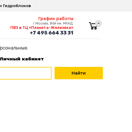
и Гидроблоков
График работы
-
г.Москва, 86й км. МКАД,
ПВЗ в ТЦ «Планета-Железяка»
+7 495 664 33 31
ерсональные.
Личный кабинет