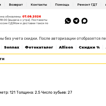
и
Возврат
Контакты
Помощь
Ремонт ГДТ
07.08.2026
ина обновлены:
8:00 (выдача с утра). Постаматы
оссии СДЭКом и доставки такси по
ы без учета скидки. После авторизации отобразятся п
Sonnax
Фотокаталог
Allison
Скидки %
р: 121 Толщина: 2.5 Число зубьев: 27