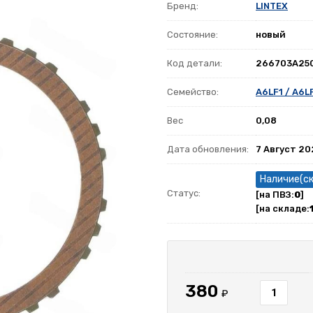
Бренд:
LINTEX
Состояние:
новый
Код детали:
266703A25
Семейство:
A6LF1 / A6L
Вес
0,08
Дата обновления:
7 Август 2
Наличие(с
Статус:
[на ПВЗ:
0
]
[на складе:
380
₽