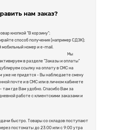
равить нам заказ?
вар кнопкой "В корзину";
райте способ получения (например СДЭК);
свой мобильный номер и e-mail.
М
ы
активируем в разделе "Заказы и оплаты"
одублируем ссылку на оплату в СМС на
м уже не придется - Вы наблюдаете смену
нной почте и в СМС или в личном кабинете
- там где Вам удобно. Спасибо Вам за
невной работе с клиентскими заказами и
ыдачи быстро. Товары со складов поступают
 через постоматы до 23:00 или с 9:00 утра