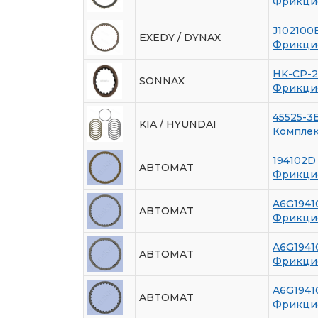
Фрикци
J102100
EXEDY / DYNAX
Фрикци
HK-CP-2
SONNAX
Фрикцио
45525-3
KIA / HYUNDAI
Комплек
194102D
ABTOMAT
Фрикци
A6G1941
ABTOMAT
Фрикцио
A6G1941
ABTOMAT
Фрикцио
A6G1941
ABTOMAT
Фрикцио